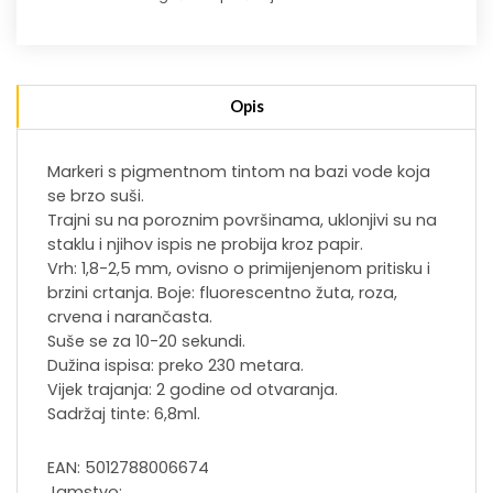
Opis
Markeri s pigmentnom tintom na bazi vode koja
se brzo suši.
Trajni su na poroznim površinama, uklonjivi su na
staklu i njihov ispis ne probija kroz papir.
Vrh: 1,8-2,5 mm, ovisno o primijenjenom pritisku i
brzini crtanja. Boje: fluorescentno žuta, roza,
crvena i narančasta.
Suše se za 10-20 sekundi.
Dužina ispisa: preko 230 metara.
Vijek trajanja: 2 godine od otvaranja.
Sadržaj tinte: 6,8ml.
EAN: 5012788006674
Jamstvo: