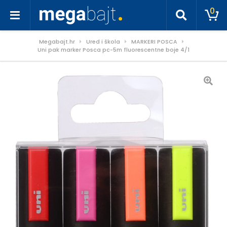
0
Megabajt.hr
Ured i škola
MARKERI POSCA
Uni pak marker Posca pc-5m fluorescentne boje 4/1