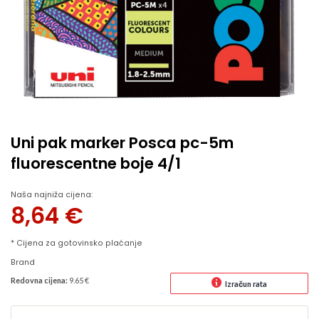
Uni pak marker Posca pc-5m
fluorescentne boje 4/1
Naša najniža cijena:
8,64
€
* Cijena za gotovinsko plaćanje
Brand
Redovna cijena:
9.65 €
Izračun rata