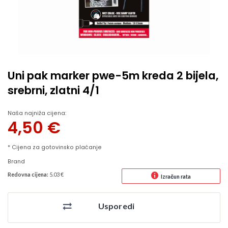
Uni pak marker pwe-5m kreda 2 bijela,
srebrni, zlatni 4/1
Naša najniža cijena:
4,50
€
* Cijena za gotovinsko plaćanje
Brand
Redovna cijena:
5.03 €
Izračun rata
Usporedi