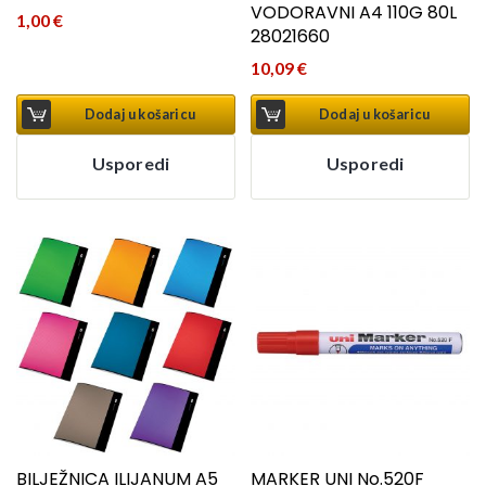
VODORAVNI A4 110G 80L
1,00
€
28021660
10,09
€
Dodaj u košaricu
Dodaj u košaricu
Usporedi
Usporedi
BILJEŽNICA ILIJANUM A5
MARKER UNI No.520F