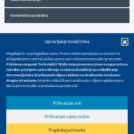
Korisnička podrška
Upravljanje kolačićima
Megabajt.hr se prilagođava vama. Prema vašem ponašanju na stranici mi
prilagođavamo sadržaj i prikazujemo vam relevantne ponude i proizvode.
Pritiskom na gumb 'Svi kolačići' ili bilo koju poveznicu izvan ovog prostora
Za artikle kojih trenutno nema u ponudi obratite nam se na
također pristajete na korištenje cookiesa (kolačića) i proslijeđivanje
info@megabajt.hr. Sve cijene su informativnog karaktera i podložne su
informacija kako bi prikazivali ciljane reklame na
društvenim mrežama i
promjenama, a
drugim stranicama
.
Možete isključiti personalizaciju i ciljano oglašavanje u
iskazane su za avansno plaćanje(gotovina) u Eurima i uključuju PDV. Sve
bilo kojem trenutku u postavkama privatnosti.
cijene su iskazane isključivo za kupovinu putem webshop-a i mogu
se razlikovati od cijena u našim poslovnicama. Trudimo se dati što bolji
i točniji opis i sliku. Unatoč tome, ne možemo garantirati da su svi
Prihvaćam sve
navedeni podaci
i slike u potpunosti točni. Ne odgovaramo za eventualne pogreške
Prihvaćam samo nužne
nastale u opisu proizvoda, greške prilikom štampanja te promjene
cijena.
Pogledaj postavke