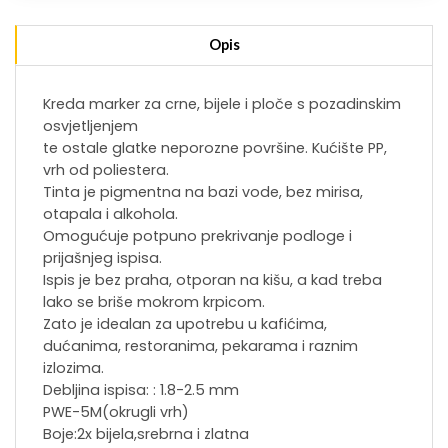
Opis
Kreda marker za crne, bijele i ploče s pozadinskim
osvjetljenjem
te ostale glatke neporozne površine. Kućište PP,
vrh od poliestera.
Tinta je pigmentna na bazi vode, bez mirisa,
otapala i alkohola.
Omogućuje potpuno prekrivanje podloge i
prijašnjeg ispisa.
Ispis je bez praha, otporan na kišu, a kad treba
lako se briše mokrom krpicom.
Zato je idealan za upotrebu u kafićima,
dućanima, restoranima, pekarama i raznim
izlozima.
Debljina ispisa: : 1.8-2.5 mm
PWE-5M(okrugli vrh)
Boje:2x bijela,srebrna i zlatna