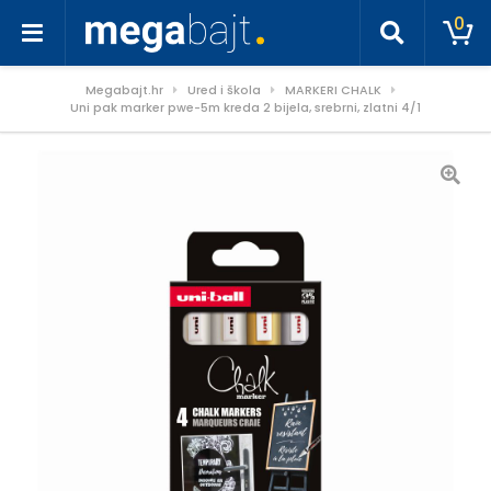
0
Megabajt.hr
Ured i škola
MARKERI CHALK
Uni pak marker pwe-5m kreda 2 bijela, srebrni, zlatni 4/1