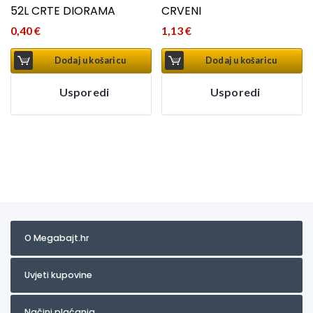
52L CRTE DIORAMA
CRVENI
0,40
€
1,13
€
Dodaj u košaricu
Dodaj u košaricu
Usporedi
Usporedi
O Megabajt.hr
Uvjeti kupovine
Načini plaćanja