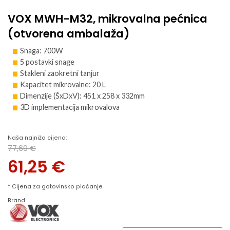
VOX MWH-M32, mikrovalna pećnica
(otvorena ambalaža)
Snaga: 700W
5 postavki snage
Stakleni zaokretni tanjur
Kapacitet mikrovalne: 20 L
Dimenzije (ŠxDxV): 451 x 258 x 332mm
3D implementacija mikrovalova
Naša najniža cijena:
77,69
€
Izvorna cijena bila je: 77,69 €.
61,25
€
Trenutna cijena je: 61,25 €.
* Cijena za gotovinsko plaćanje
Brand