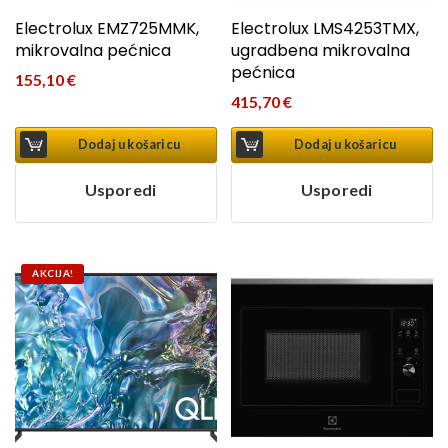
Electrolux EMZ725MMK,
Electrolux LMS4253TMX,
mikrovalna pećnica
ugradbena mikrovalna
pećnica
155,10
€
415,70
€
Dodaj u košaricu
Dodaj u košaricu
Usporedi
Usporedi
AKCIJA!