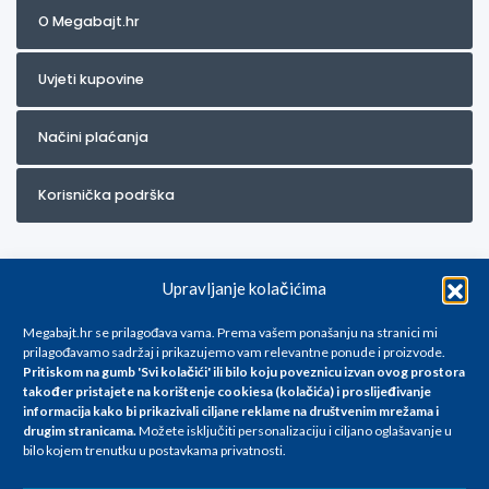
O Megabajt.hr
Uvjeti kupovine
Načini plaćanja
Korisnička podrška
Upravljanje kolačićima
Megabajt.hr se prilagođava vama. Prema vašem ponašanju na stranici mi
prilagođavamo sadržaj i prikazujemo vam relevantne ponude i proizvode.
Pritiskom na gumb 'Svi kolačići' ili bilo koju poveznicu izvan ovog prostora
Za artikle kojih trenutno nema u ponudi obratite nam se na
također pristajete na korištenje cookiesa (kolačića) i proslijeđivanje
info@megabajt.hr. Sve cijene su informativnog karaktera i podložne su
informacija kako bi prikazivali ciljane reklame na
društvenim mrežama i
promjenama, a
drugim stranicama
.
Možete isključiti personalizaciju i ciljano oglašavanje u
iskazane su za avansno plaćanje(gotovina) u Eurima i uključuju PDV. Sve
bilo kojem trenutku u postavkama privatnosti.
cijene su iskazane isključivo za kupovinu putem webshop-a i mogu
se razlikovati od cijena u našim poslovnicama. Trudimo se dati što bolji