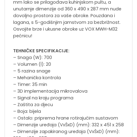
mm lako se prilagođava kuhinjskom pultu, a
unutarnje dimenzije od 360 x 490 x 287 mm nude
dovoljno prostora za vaše obroke. Pouzdana i
lagana, s 5-godišnjim jamstvom za bezbrižnost.
Osvojite brze i ukusne obroke uz VOX MWH-M32
pećnicu!
TEHNIČKE SPECIFIKACIJE:
– Snaga (W): 700
– Volumen (l): 20
– 5 razina snage
– Mehanička kontrola
– Timer: 35 min
– 3D implementacija mikrovalova
– Signal na kraju programa
– Zaštita za djecu
– Boja: bijela
– Ostalo: priprema hrane rotirajućim sustavom
– Dimenzije uređaja (VxŠxD) (mm): 332 x 451 x 258
– Dimenzije zapakiranog uređaja (VxŠxD) (mm):