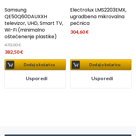
Samsung
Electrolux LMS2203EMX,
QE50Q60DAUXXH
ugradbena mikrovalna
televizor, UHD, Smart TV,
pećnica
Wi-Fi (minimalno
304,60
€
oštećenenje plastike)
470,00
€
Izvorna cijena bila je: 470,00 €.
382,50
€
Trenutna cijena je: 382,50 €.
Dodaj u košaricu
Dodaj u košaricu
Usporedi
Usporedi