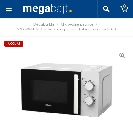
0
Megabajt.hr
Mikrovalne pećnice
VOX MWH-M32, mikrovalna pećnica (otvorena ambalaža)
AKCIJA!