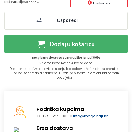
Redovna cijena:
68.43 €
Izračun rata
Usporedi
Dodaj u košaricu
Besplatna dostava za narudžbe iznad 398€
Vrijeme isporuke: do 3 radna dana
Dostupnost proizvoda ovisi o stanju kod dobavljača i može se promijeniti
nakon zaprimanja narudžbe. Kupac će o svakoj promjeni biti odmah
obaviješten.
Podrška kupcima
+385 91 527 6030 ili
info@megabajt.hr
Brza dostava