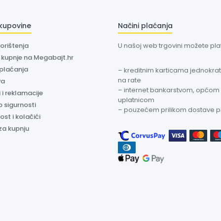
 kupovine
Načini plaćanja
korištenja
U našoj web trgovini možete plati
a kupnje na Megabajt.hr
 plaćanja
– kreditnim karticama jednokratn
na rate
va
– internet bankarstvom, općom
 i reklamacije
uplatnicom
o sigurnosti
– pouzećem prilikom dostave 
ost i kolačići
za kupnju