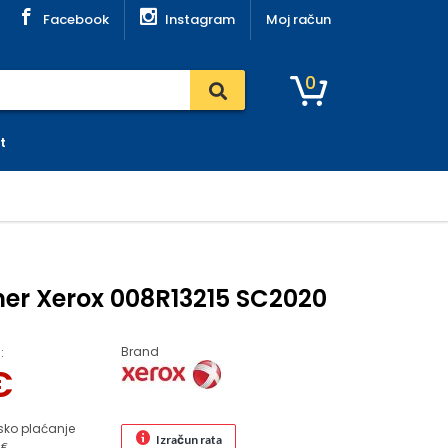
Facebook
Instagram
Moj račun
0
t
er Xerox 008R13215 SC2020
Brand
:
€
sko plaćanje
Izračun rata
 €