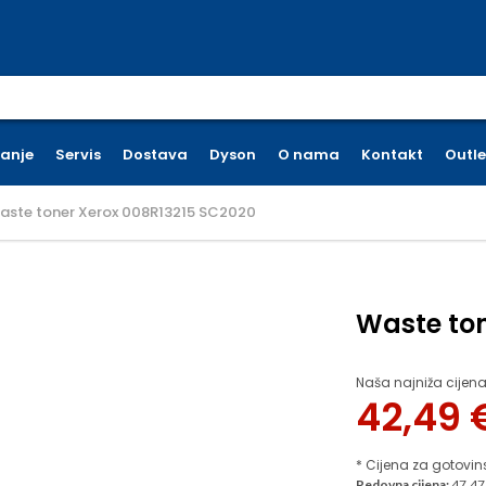
earch for:
ćanje
Servis
Dostava
Dyson
O nama
Kontakt
Outle
aste toner Xerox 008R13215 SC2020
Waste ton
Naša najniža cijena
42,49
* Cijena za gotovin
Redovna cijena:
47.47