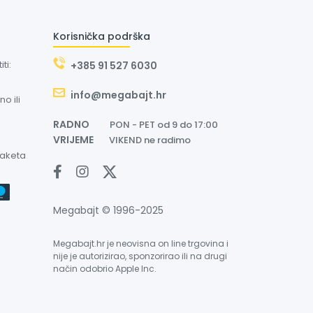
Korisnička podrška
ti:
+385 91 527 6030
info@megabajt.hr
o ili
RADNO
PON - PET od 9 do 17:00
VRIJEME
VIKEND ne radimo
paketa
Megabajt © 1996-2025
Megabajt.hr je neovisna on line trgovina i
nije je autorizirao, sponzorirao ili na drugi
način odobrio Apple Inc.