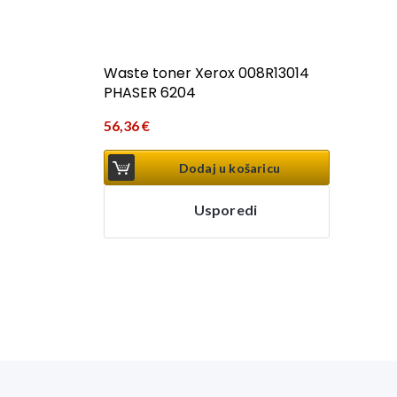
Waste toner Xerox 008R13014
PHASER 6204
56,36
€
Dodaj u košaricu
Usporedi