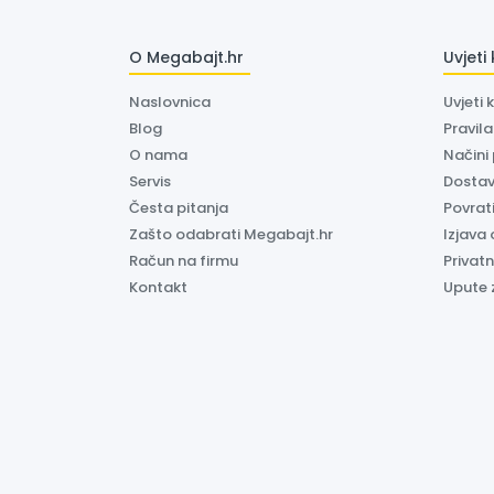
O Megabajt.hr
Uvjeti
Naslovnica
Uvjeti 
Blog
Pravil
O nama
Načini
Servis
Dosta
Česta pitanja
Povrati
Zašto odabrati Megabajt.hr
Izjava 
Račun na firmu
Privatn
Kontakt
Upute 