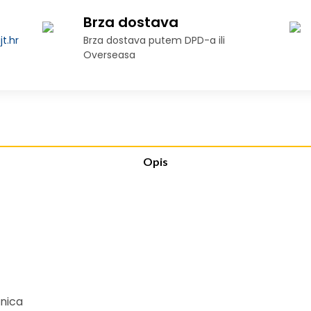
Brza dostava
t.hr
Brza dostava putem DPD-a ili
Overseasa
Opis
anica