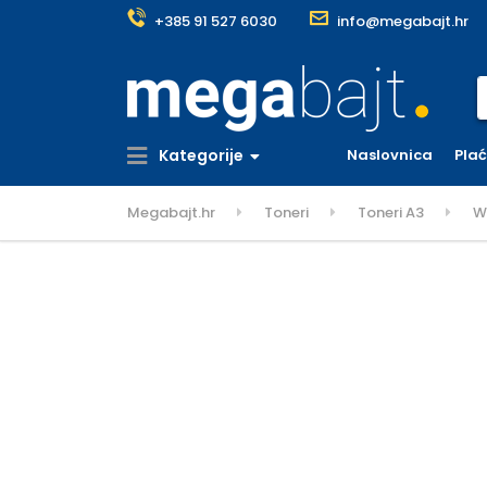
+385 91 527 6030
info@megabajt.hr
S
Kategorije
Naslovnica
Pla
Megabajt.hr
Toneri
Toneri A3
W