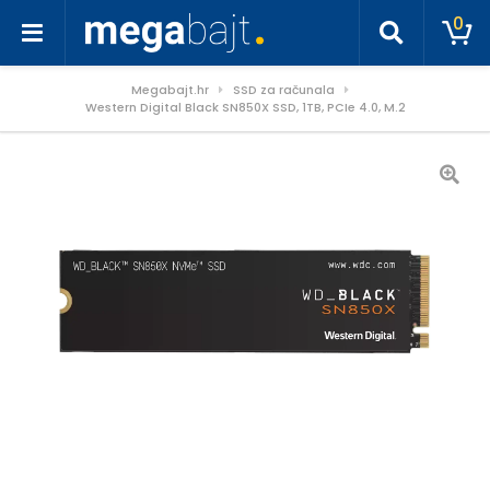
0
Megabajt.hr
SSD za računala
Western Digital Black SN850X SSD, 1TB, PCIe 4.0, M.2