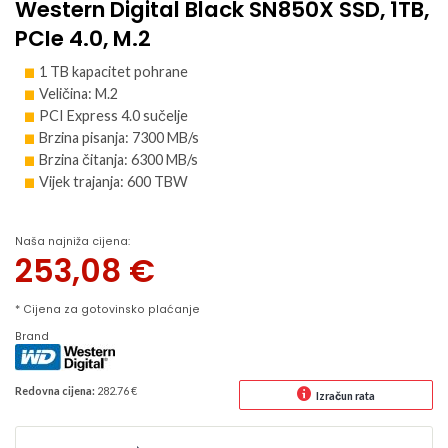
Western Digital Black SN850X SSD, 1TB,
PCIe 4.0, M.2
1 TB kapacitet pohrane
Veličina: M.2
PCI Express 4.0 sučelje
Brzina pisanja: 7300 MB/s
Brzina čitanja: 6300 MB/s
Vijek trajanja: 600 TBW
Naša najniža cijena:
253,08
€
* Cijena za gotovinsko plaćanje
Brand
Redovna cijena:
282.76 €
Izračun rata