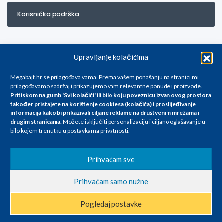
Korisnička podrška
Upravljanje kolačićima
Megabajt.hr se prilagođava vama. Prema vašem ponašanju na stranici mi
prilagođavamo sadržaj i prikazujemo vam relevantne ponude i proizvode.
Pritiskom na gumb 'Svi kolačići' ili bilo koju poveznicu izvan ovog prostora
Za artikle kojih trenutno nema u ponudi obratite nam se na
također pristajete na korištenje cookiesa (kolačića) i proslijeđivanje
info@megabajt.hr. Sve cijene su informativnog karaktera i podložne su
informacija kako bi prikazivali ciljane reklame na
društvenim mrežama i
promjenama, a
drugim stranicama
.
Možete isključiti personalizaciju i ciljano oglašavanje u
iskazane su za avansno plaćanje(gotovina) u Eurima i uključuju PDV. Sve
bilo kojem trenutku u postavkama privatnosti.
cijene su iskazane isključivo za kupovinu putem webshop-a i mogu
se razlikovati od cijena u našim poslovnicama. Trudimo se dati što bolji
i točniji opis i sliku. Unatoč tome, ne možemo garantirati da su svi
Prihvaćam sve
navedeni podaci
i slike u potpunosti točni. Ne odgovaramo za eventualne pogreške
Prihvaćam samo nužne
nastale u opisu proizvoda, greške prilikom štampanja te promjene
cijena.
Pogledaj postavke