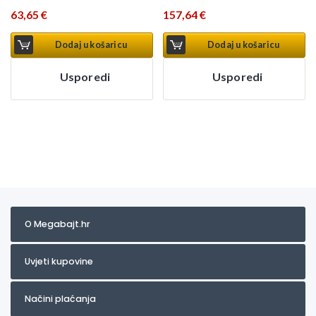
63,65
€
157,64
€
Dodaj u košaricu
Dodaj u košaricu
Usporedi
Usporedi
O Megabajt.hr
Uvjeti kupovine
Načini plaćanja