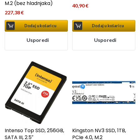
M.2 (bez hladnjaka)
40,90
€
227,38
€
Dodaj u košaricu
Dodaj u košaricu
Usporedi
Usporedi
Intenso Top SSD, 256GB,
Kingston NV3 SSD, 1TB,
SATA III, 2.5″
PCIe 4.0, M.2