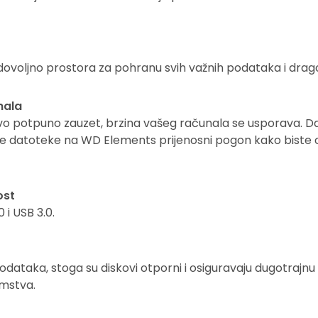
 dovoljno prostora za pohranu svih važnih podataka i dra
nala
ovo potpuno zauzet, brzina vašeg računala se usporava. Da
ite datoteke na WD Elements prijenosni pogon kako biste 
ost
 i USB 3.0.
odataka, stoga su diskovi otporni i osiguravaju dugotrajnu
amstva.