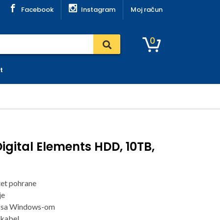
Facebook
Instagram
Moj račun
0
t
igital Elements HDD, 10TB,
et pohrane
je
n sa Windows-om
 kabel