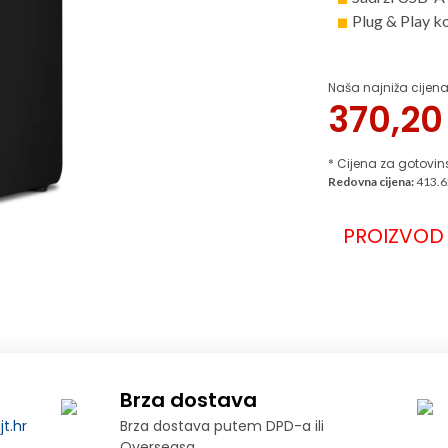
Plug & Play ko
Naša najniža cijena
370,2
* Cijena za gotovin
Redovna cijena:
413.6
PROIZVOD 
Brza dostava
t.hr
Brza dostava putem DPD-a ili
Overseasa