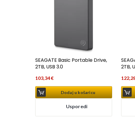
SEAGATE Basic Portable Drive,
SEAGA
2TB, USB 3.0
2TB, U
103,34
€
122,2
Dodaj u košaricu
Usporedi