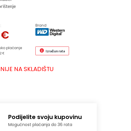
rištenje
Brand
:
0
€
sko plaćanje
Izračun rata
2 €
NIJE NA SKLADIŠTU
Podijelite svoju kupovinu
Mogućnost plaćanja do 36 rata