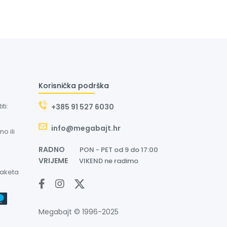
Korisnička podrška
ti:
+385 91 527 6030
info@megabajt.hr
o ili
RADNO
PON - PET od 9 do 17:00
VRIJEME
VIKEND ne radimo
paketa
Megabajt © 1996-2025