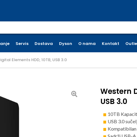
earch for:
ćanje
Servis
Dostava
Dyson
O nama
Kontakt
Outle
igital Elements HDD, 10TB, USB 3.0
Western D
USB 3.0
10TB Kapacit
USB 3.0 sučel
Kompatibila
Sadrži USB-A