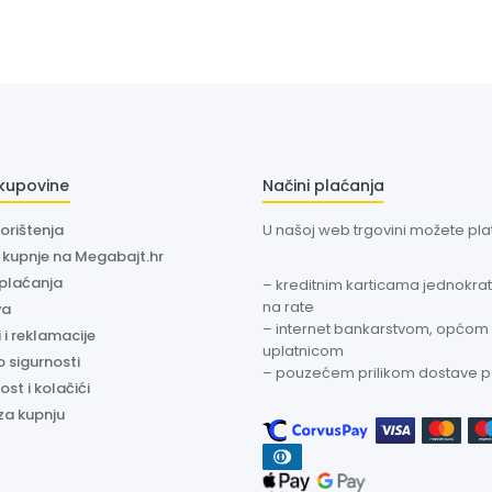
 kupovine
Načini plaćanja
korištenja
U našoj web trgovini možete plati
a kupnje na Megabajt.hr
 plaćanja
– kreditnim karticama jednokratn
na rate
va
– internet bankarstvom, općom
 i reklamacije
uplatnicom
o sigurnosti
– pouzećem prilikom dostave 
ost i kolačići
za kupnju