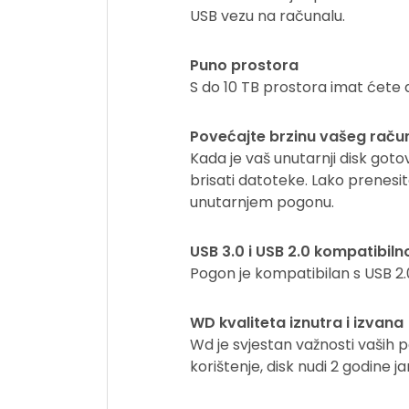
USB vezu na računalu.
Puno prostora
S do 10 TB prostora imat ćete
Povećajte brzinu vašeg raču
Kada je vaš unutarnji disk got
brisati datoteke. Lako prenes
unutarnjem pogonu.
USB 3.0 i USB 2.0 kompatibiln
Pogon je kompatibilan s USB 2.0
WD kvaliteta iznutra i izvana
Wd je svjestan važnosti vaših p
korištenje, disk nudi 2 godine j