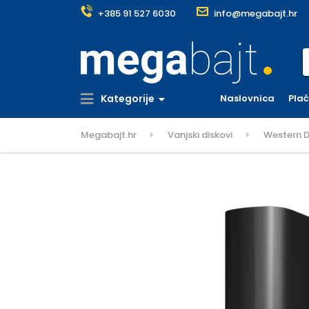
+385 91 527 6030
info@megabajt.hr
S
Kategorije
Naslovnica
Pla
Megabajt.hr
Vanjski diskovi
Western D