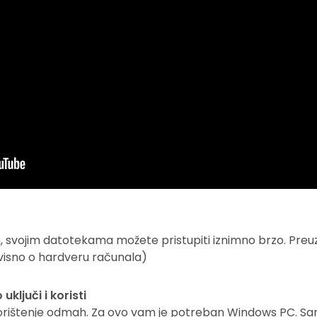
svojim datotekama možete pristupiti iznimno brzo. Preuzm
visno o hardveru računala)
ključi i koristi
ištenje odmah. Za ovo vam je potreban Windows PC. Samo 