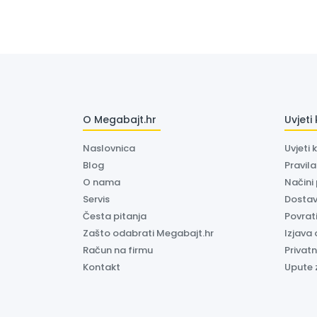
O Megabajt.hr
Uvjeti
Naslovnica
Uvjeti 
Blog
Pravil
O nama
Načini
Servis
Dosta
Česta pitanja
Povrati
Zašto odabrati Megabajt.hr
Izjava 
Račun na firmu
Privatn
Kontakt
Upute 