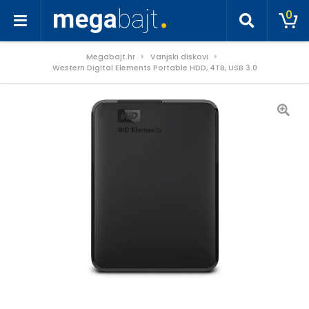
0
Megabajt.hr
Vanjski diskovi
Western Digital Elements Portable HDD, 4TB, USB 3.0