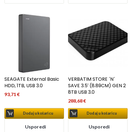
SEAGATE External Basic
VERBATIM STORE ´N´
HDD, 1TB, USB 3.0
SAVE 3.5′ (8.89CM) GEN 2
8TB USB 3.0
93,71
€
288,68
€
Dodaj u košaricu
Dodaj u košaricu
Usporedi
Usporedi