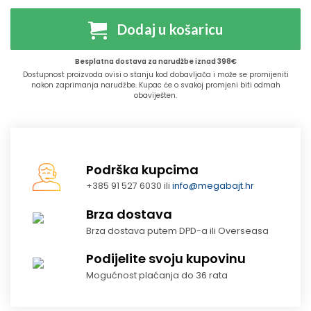
Dodaj u košaricu
Besplatna dostava za narudžbe iznad 398€
Dostupnost proizvoda ovisi o stanju kod dobavljača i može se promijeniti
nakon zaprimanja narudžbe. Kupac će o svakoj promjeni biti odmah
obaviješten.
Podrška kupcima
+385 91 527 6030 ili
info@megabajt.hr
Brza dostava
Brza dostava putem DPD-a ili Overseasa
Podijelite svoju kupovinu
Mogućnost plaćanja do 36 rata