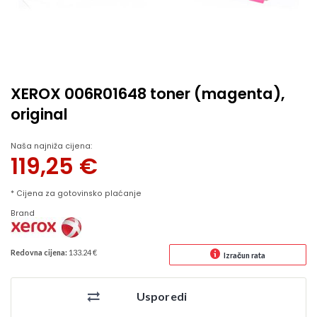
XEROX 006R01648 toner (magenta),
original
Naša najniža cijena:
119,25
€
* Cijena za gotovinsko plaćanje
Brand
Redovna cijena:
133.24 €
Izračun rata
Usporedi