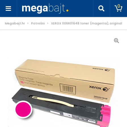
0
Megabajt.hr
Potrošni
XEROX 006R01648 toner (magenta), original