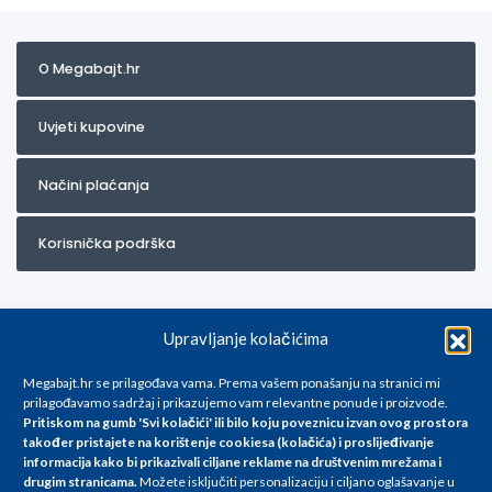
O Megabajt.hr
Uvjeti kupovine
Načini plaćanja
Korisnička podrška
Upravljanje kolačićima
Megabajt.hr se prilagođava vama. Prema vašem ponašanju na stranici mi
prilagođavamo sadržaj i prikazujemo vam relevantne ponude i proizvode.
Pritiskom na gumb 'Svi kolačići' ili bilo koju poveznicu izvan ovog prostora
Za artikle kojih trenutno nema u ponudi obratite nam se na
također pristajete na korištenje cookiesa (kolačića) i proslijeđivanje
info@megabajt.hr. Sve cijene su informativnog karaktera i podložne su
informacija kako bi prikazivali ciljane reklame na
društvenim mrežama i
promjenama, a
drugim stranicama
.
Možete isključiti personalizaciju i ciljano oglašavanje u