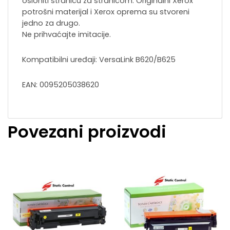
osloniti stranicu za stranicom. Originalni Xerox
potrošni materijal i Xerox oprema su stvoreni
jedno za drugo.
Ne prihvaćajte imitacije.
Kompatibilni uređaji: VersaLink B620/B625
EAN: 0095205038620
Povezani proizvodi