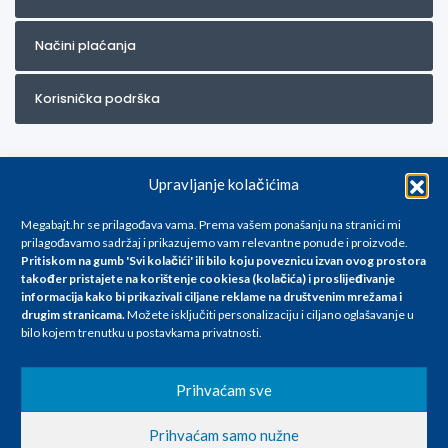
Načini plaćanja
Korisnička podrška
Upravljanje kolačićima
Megabajt.hr se prilagođava vama. Prema vašem ponašanju na stranici mi
prilagođavamo sadržaj i prikazujemo vam relevantne ponude i proizvode.
Pritiskom na gumb 'Svi kolačići' ili bilo koju poveznicu izvan ovog prostora
Za artikle kojih trenutno nema u ponudi obratite nam se na
također pristajete na korištenje cookiesa (kolačića) i proslijeđivanje
info@megabajt.hr. Sve cijene su informativnog karaktera i podložne su
informacija kako bi prikazivali ciljane reklame na
društvenim mrežama i
promjenama, a
drugim stranicama
.
Možete isključiti personalizaciju i ciljano oglašavanje u
iskazane su za avansno plaćanje(gotovina) u Eurima i uključuju PDV. Sve
bilo kojem trenutku u postavkama privatnosti.
cijene su iskazane isključivo za kupovinu putem webshop-a i mogu
se razlikovati od cijena u našim poslovnicama. Trudimo se dati što bolji
i točniji opis i sliku. Unatoč tome, ne možemo garantirati da su svi
Prihvaćam sve
navedeni podaci
i slike u potpunosti točni. Ne odgovaramo za eventualne pogreške
Prihvaćam samo nužne
nastale u opisu proizvoda, greške prilikom štampanja te promjene