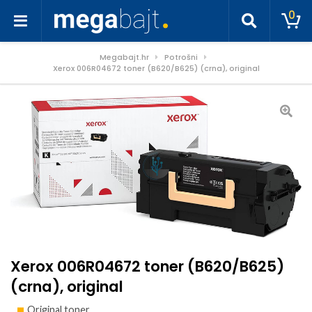
0
Megabajt.hr
Potrošni
Xerox 006R04672 toner (B620/B625) (crna), original
Xerox 006R04672 toner (B620/B625)
(crna), original
Original toner.