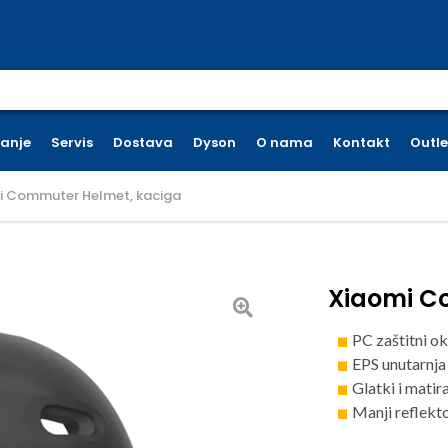
earch for:
ćanje
Servis
Dostava
Dyson
O nama
Kontakt
Outle
i Commuter Helmet, kaciga
Xiaomi C
PC zaštitni o
EPS unutarnja
Glatki i matir
Manji reflekto