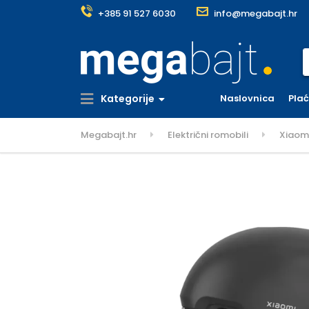
+385 91 527 6030
info@megabajt.hr
S
Kategorije
Naslovnica
Pla
Megabajt.hr
Električni romobili
Xiaom