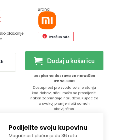
Brand
:
€
sko plaćanje
Izračun rata
 €
Dodaj u košaricu
di
Besplatna dostava za narudžbe
iznad 398€
Dostupnost proizvoda ovisi o stanju
kod dobavljača i može se promijeniti
nakon zaprimanja narudžbe. Kupac će
o svakoj promjeni biti odmah
obaviješten.
Podijelite svoju kupovinu
Mogućnost plaćanja do 36 rata