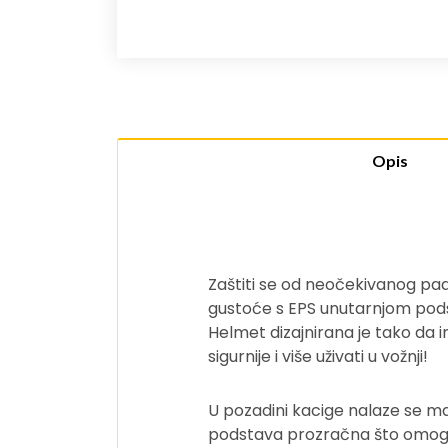
Opis
Zaštiti se od neočekivanog pad
gustoće s EPS unutarnjom podst
Helmet dizajnirana je tako da i
sigurnije i više uživati u vožnji!
U pozadini kacige nalaze se manj
podstava prozračna što omoguć