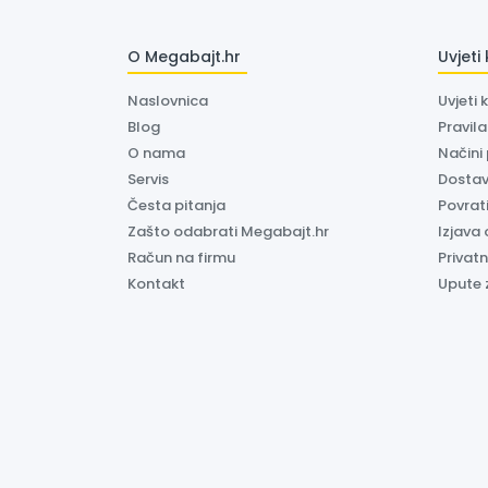
O Megabajt.hr
Uvjeti
Naslovnica
Uvjeti 
Blog
Pravil
O nama
Načini
Servis
Dosta
Česta pitanja
Povrati
Zašto odabrati Megabajt.hr
Izjava 
Račun na firmu
Privatn
Kontakt
Upute 