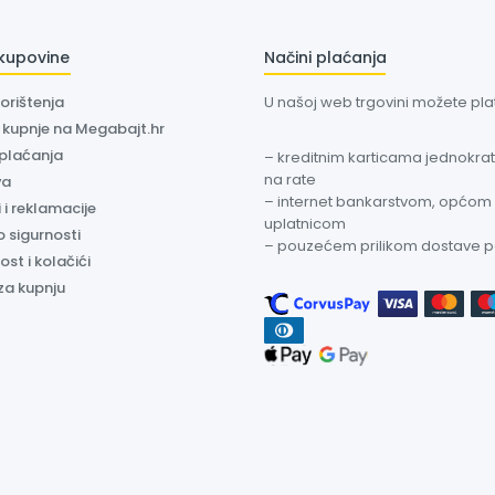
 kupovine
Načini plaćanja
korištenja
U našoj web trgovini možete plati
a kupnje na Megabajt.hr
 plaćanja
– kreditnim karticama jednokratn
na rate
va
– internet bankarstvom, općom
 i reklamacije
uplatnicom
o sigurnosti
– pouzećem prilikom dostave 
ost i kolačići
za kupnju