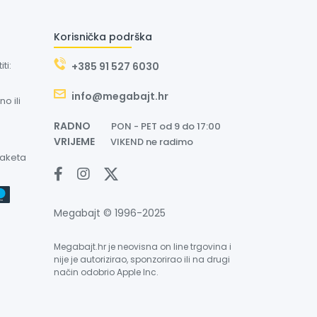
Korisnička podrška
ti:
+385 91 527 6030
info@megabajt.hr
o ili
RADNO
PON - PET od 9 do 17:00
VRIJEME
VIKEND ne radimo
paketa
Megabajt © 1996-2025
Megabajt.hr je neovisna on line trgovina i
nije je autorizirao, sponzorirao ili na drugi
način odobrio Apple Inc.