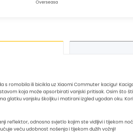
Overseasa
a s romobila ili bicikla uz Xiaomi Commuter kacigu! Kaciga
avom koja može apsorbirati vanjski pritisak. Osim što št
ma glatku vanjsku školjku i matirani izgled ugodan oku. Kor
i reflektor, odnosno svjetlo kojim ste vidljivi i tijekom noć
uje veću udobnost nošenja i tijekom dužih vožnji!