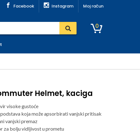
Facebook
Instagram
Moj račun
0
t
ommuter Helmet, kaciga
kvir visoke gustoće
 podstava koja može apsorbirati vanjski pritisak
ani vanjski premaz
r za bolju vidljivost u prometu