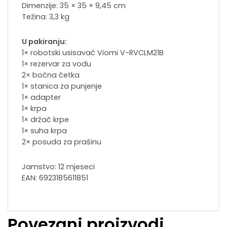
Dimenzije: 35 × 35 × 9,45 cm
Težina: 3,3 kg
U pakiranju:
1× robotski usisavač Viomi V-RVCLM21B
1× rezervar za vodu
2× bočna četka
1× stanica za punjenje
1× adapter
1× krpa
1× držač krpe
1× suha krpa
2× posuda za prašinu
Jamstvo: 12 mjeseci
EAN: 6923185611851
Povezani proizvodi