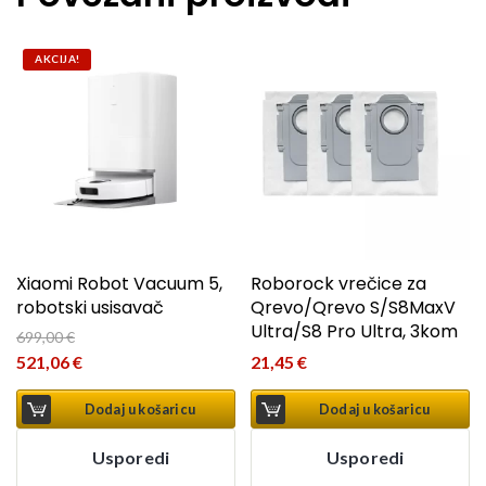
AKCIJA!
Xiaomi Robot Vacuum 5,
Roborock vrečice za
robotski usisavač
Qrevo/Qrevo S/S8MaxV
Ultra/S8 Pro Ultra, 3kom
699,00
€
Izvorna cijena bila je: 699,00 €.
521,06
€
21,45
€
Trenutna cijena je: 521,06 €.
Dodaj u košaricu
Dodaj u košaricu
Usporedi
Usporedi