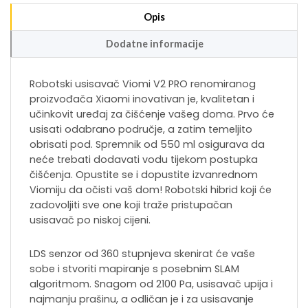
Opis
Dodatne informacije
Robotski usisavač Viomi V2 PRO renomiranog
proizvođača Xiaomi inovativan je, kvalitetan i
učinkovit uređaj za čišćenje vašeg doma. Prvo će
usisati odabrano područje, a zatim temeljito
obrisati pod. Spremnik od 550 ml osigurava da
neće trebati dodavati vodu tijekom postupka
čišćenja. Opustite se i dopustite izvanrednom
Viomiju da očisti vaš dom! Robotski hibrid koji će
zadovoljiti sve one koji traže pristupačan
usisavač po niskoj cijeni.
LDS senzor od 360 stupnjeva skenirat će vaše
sobe i stvoriti mapiranje s posebnim SLAM
algoritmom. Snagom od 2100 Pa, usisavač upija i
najmanju prašinu, a odličan je i za usisavanje