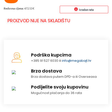
Redovna cijena:
472.53 €
Izračun rata
PROIZVOD NIJE NA SKLADIŠTU
Podrška kupcima
+385 91 527 6030 ili
info@megabajt.hr
Brza dostava
Brza dostava putem DPD-a ili Overseasa
Podijelite svoju kupovinu
Mogućnost plaćanja do 36 rata