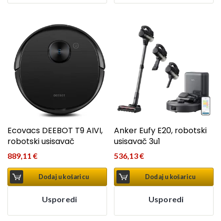
Ecovacs DEEBOT T9 AIVI,
Anker Eufy E20, robotski
robotski usisavač
usisavač 3u1
889,11
€
536,13
€
Dodaj u košaricu
Dodaj u košaricu
Usporedi
Usporedi