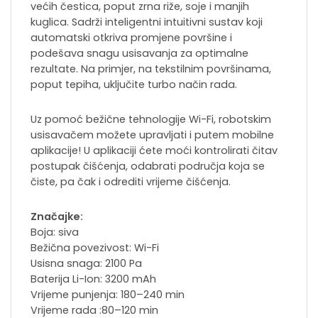
većih čestica, poput zrna riže, soje i manjih
kuglica. Sadrži inteligentni intuitivni sustav koji
automatski otkriva promjene površine i
podešava snagu usisavanja za optimalne
rezultate. Na primjer, na tekstilnim površinama,
poput tepiha, uključite turbo način rada.
Uz pomoć bežične tehnologije Wi-Fi, robotskim
usisavačem možete upravljati i putem mobilne
aplikacije! U aplikaciji ćete moći kontrolirati čitav
postupak čišćenja, odabrati područja koja se
čiste, pa čak i odrediti vrijeme čišćenja.
Značajke:
Boja: siva
Bežična povezivost: Wi-Fi
Usisna snaga: 2100 Pa
Baterija Li-Ion: 3200 mAh
Vrijeme punjenja: 180–240 min
Vrijeme rada :80–120 min