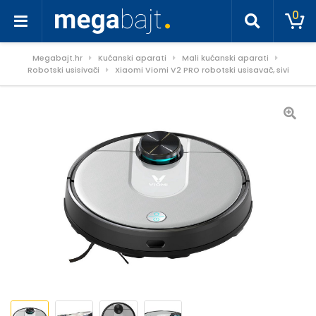
0
Megabajt.hr
Kućanski aparati
Mali kućanski aparati
Robotski usisivači
Xiaomi Viomi V2 PRO robotski usisavač, sivi