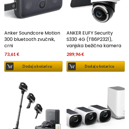
Anker Soundcore Motion
ANKER EUFY Security
300 bluetooth zvučnik,
S330 4G (T86P2321),
crni
vanjska bežična kamera
73,61
€
289,96
€
Dodaj u košaricu
Dodaj u košaricu