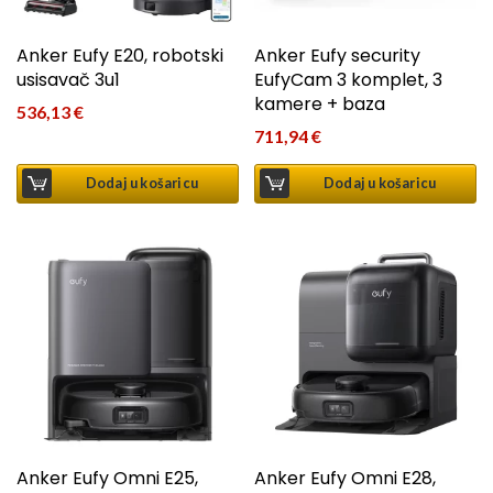
Anker Eufy E20, robotski
Anker Eufy security
usisavač 3u1
EufyCam 3 komplet, 3
kamere + baza
536,13
€
711,94
€
Dodaj u košaricu
Dodaj u košaricu
Anker Eufy Omni E25,
Anker Eufy Omni E28,