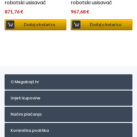
robotski usisavač
robotski usisavač
871,76
€
967,68
€
Dodaj u košaricu
Dodaj u košaricu
O Megabajt.hr
Uvjeti kupovine
Načini plaćanja
Korisnička podrška