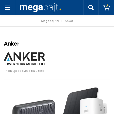
0
Megabajt.hr
Anker
Anker
Poredano po cijeni: od niske do visoke
Prikazuje se svih 6 rezultata