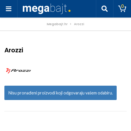
0
Megabajt.hr
Arozzi
Arozzi
Nisu pronađeni proizvodi koji odgovaraju vašem odabiru.