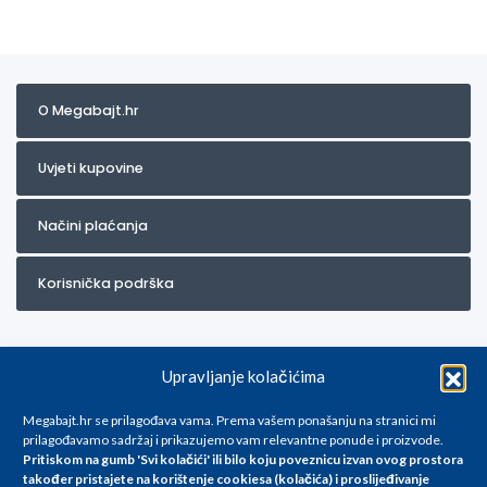
O Megabajt.hr
Uvjeti kupovine
Načini plaćanja
Korisnička podrška
Upravljanje kolačićima
Megabajt.hr se prilagođava vama. Prema vašem ponašanju na stranici mi
prilagođavamo sadržaj i prikazujemo vam relevantne ponude i proizvode.
Pritiskom na gumb 'Svi kolačići' ili bilo koju poveznicu izvan ovog prostora
Za artikle kojih trenutno nema u ponudi obratite nam se na
također pristajete na korištenje cookiesa (kolačića) i proslijeđivanje