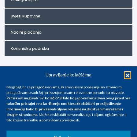
Uvjeti kupovine
Načini plaćanja
Korisnička podrška
Upravljanje kolačićima
Megabajt.hr se prilagođava vama. Prema vašem ponašanju na stranici mi
prilagođavamo sadržaj i prikazujemo vam relevantne ponude i proizvode.
Pritiskom na gumb 'Svi kolačići' ili bilo koju poveznicu izvan ovog prostora
Za artikle kojih trenutno nema u ponudi obratite nam se na
također pristajete na korištenje cookiesa (kolačića) i proslijeđivanje
info@megabajt.hr. Sve cijene su informativnog karaktera i podložne su
informacija kako bi prikazivali ciljane reklame na
društvenim mrežama i
promjenama, a
drugim stranicama
.
Možete isključiti personalizaciju i ciljano oglašavanje u
iskazane su za avansno plaćanje(gotovina) u Eurima i uključuju PDV. Sve
bilo kojem trenutku u postavkama privatnosti.
cijene su iskazane isključivo za kupovinu putem webshop-a i mogu
se razlikovati od cijena u našim poslovnicama. Trudimo se dati što bolji
i točniji opis i sliku. Unatoč tome, ne možemo garantirati da su svi