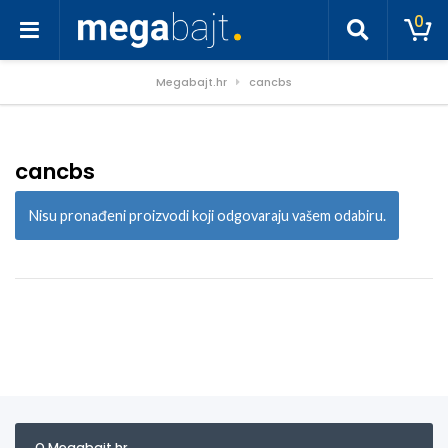
0
Megabajt.hr
cancbs
cancbs
Nisu pronađeni proizvodi koji odgovaraju vašem odabiru.
O Megabajt.hr