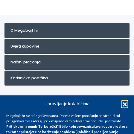
O Megabajt.hr
Uvjeti kupovine
Načini plaćanja
Korisnička podrška
Upravljanje kolačićima
Megabajt.hr se prilagođava vama. Prema vašem ponašanju na stranici mi
prilagođavamo sadržaj i prikazujemo vam relevantne ponude i proizvode.
Pritiskom na gumb 'Svi kolačići' ili bilo koju poveznicu izvan ovog prostora
Za artikle kojih trenutno nema u ponudi obratite nam se na
također pristajete na korištenje cookiesa (kolačića) i proslijeđivanje