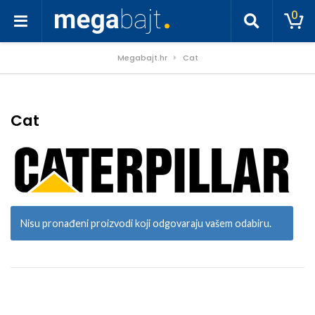
0
Megabajt.hr
Cat
Cat
Nisu pronađeni proizvodi koji odgovaraju vašem odabiru.