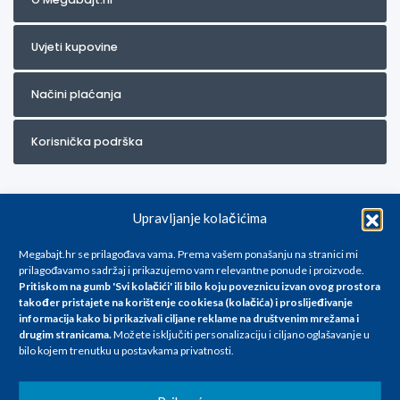
Uvjeti kupovine
Načini plaćanja
Korisnička podrška
Upravljanje kolačićima
Megabajt.hr se prilagođava vama. Prema vašem ponašanju na stranici mi
prilagođavamo sadržaj i prikazujemo vam relevantne ponude i proizvode.
Pritiskom na gumb 'Svi kolačići' ili bilo koju poveznicu izvan ovog prostora
Za artikle kojih trenutno nema u ponudi obratite nam se na
također pristajete na korištenje cookiesa (kolačića) i proslijeđivanje
info@megabajt.hr. Sve cijene su informativnog karaktera i podložne su
informacija kako bi prikazivali ciljane reklame na
društvenim mrežama i
promjenama, a
drugim stranicama
.
Možete isključiti personalizaciju i ciljano oglašavanje u
iskazane su za avansno plaćanje(gotovina) u Eurima i uključuju PDV. Sve
bilo kojem trenutku u postavkama privatnosti.
cijene su iskazane isključivo za kupovinu putem webshop-a i mogu
se razlikovati od cijena u našim poslovnicama. Trudimo se dati što bolji
i točniji opis i sliku. Unatoč tome, ne možemo garantirati da su svi