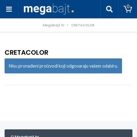
0
Megabajt.hr
CRETACOLOR
CRETACOLOR
Nisu pronađeni proizvodi koji odgovaraju vašem odabiru.
O Megabajt.hr