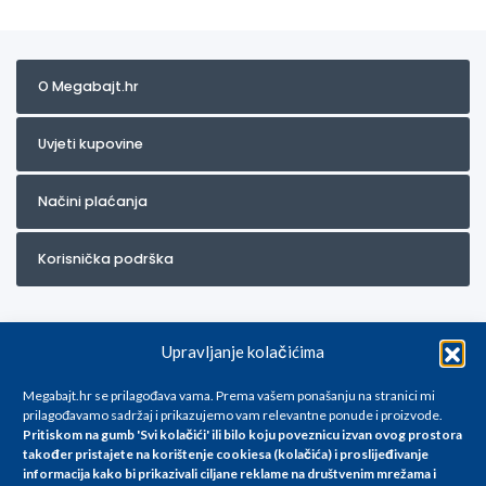
O Megabajt.hr
Uvjeti kupovine
Načini plaćanja
Korisnička podrška
Upravljanje kolačićima
Megabajt.hr se prilagođava vama. Prema vašem ponašanju na stranici mi
prilagođavamo sadržaj i prikazujemo vam relevantne ponude i proizvode.
Pritiskom na gumb 'Svi kolačići' ili bilo koju poveznicu izvan ovog prostora
Za artikle kojih trenutno nema u ponudi obratite nam se na
također pristajete na korištenje cookiesa (kolačića) i proslijeđivanje
info@megabajt.hr. Sve cijene su informativnog karaktera i podložne su
informacija kako bi prikazivali ciljane reklame na
društvenim mrežama i
promjenama, a