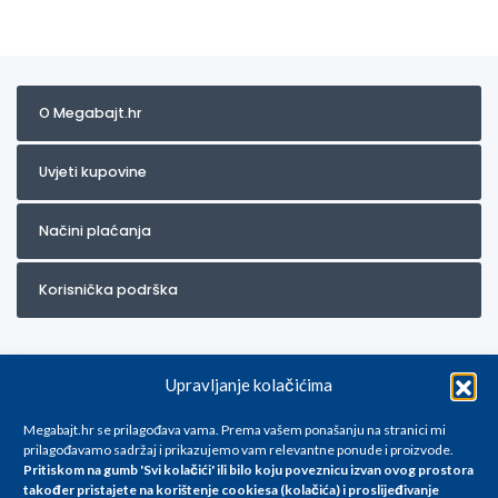
O Megabajt.hr
Uvjeti kupovine
Načini plaćanja
Korisnička podrška
Upravljanje kolačićima
Megabajt.hr se prilagođava vama. Prema vašem ponašanju na stranici mi
prilagođavamo sadržaj i prikazujemo vam relevantne ponude i proizvode.
Pritiskom na gumb 'Svi kolačići' ili bilo koju poveznicu izvan ovog prostora
Za artikle kojih trenutno nema u ponudi obratite nam se na
također pristajete na korištenje cookiesa (kolačića) i proslijeđivanje