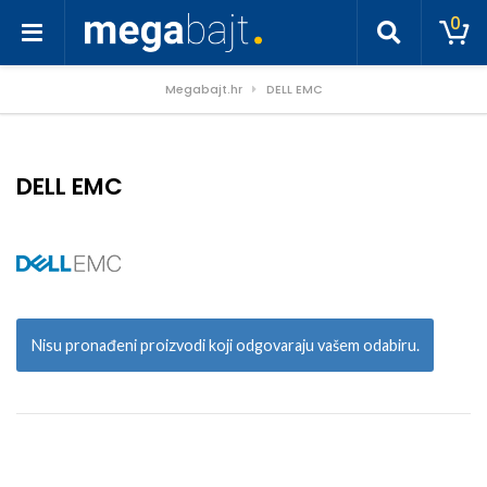
0
Megabajt.hr
DELL EMC
DELL EMC
Nisu pronađeni proizvodi koji odgovaraju vašem odabiru.