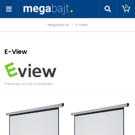
0
Megabajt.hr
E-View
E-View
Poredano po cijeni: od niske do visoke
Prikazuje se svih 4 rezultata