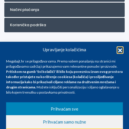
Načini plaćanja
Korisnička podrška
Upravljanje kolačićima
Megabajt.hr se prilagođava vama. Prema vašem ponašanju na stranici mi
prilagođavamo sadržaj i prikazujemo vam relevantne ponude i proizvode.
Pritiskom na gumb 'Svi kolačići' ili bilo koju poveznicu izvan ovog prostora
Za artikle kojih trenutno nema u ponudi obratite nam se na
također pristajete na korištenje cookiesa (kolačića) i proslijeđivanje
info@megabajt.hr. Sve cijene su informativnog karaktera i podložne su
informacija kako bi prikazivali ciljane reklame na
društvenim mrežama i
promjenama, a
drugim stranicama
.
Možete isključiti personalizaciju i ciljano oglašavanje u
iskazane su za avansno plaćanje(gotovina) u Eurima i uključuju PDV. Sve
bilo kojem trenutku u postavkama privatnosti.
cijene su iskazane isključivo za kupovinu putem webshop-a i mogu
se razlikovati od cijena u našim poslovnicama. Trudimo se dati što bolji
i točniji opis i sliku. Unatoč tome, ne možemo garantirati da su svi
Prihvaćam sve
navedeni podaci
i slike u potpunosti točni. Ne odgovaramo za eventualne pogreške
Prihvaćam samo nužne
nastale u opisu proizvoda, greške prilikom štampanja te promjene
cijena.