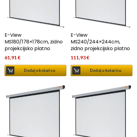
E-View
E-View
MS180/178×178cm, zidno
MS240/244×244cm,
projekcijsko platno
zidno projekcijsko platno
61,91
€
111,93
€
Dodaj u košaricu
Dodaj u košaricu