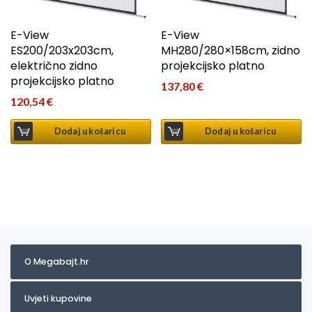
E-View
E-View
ES200/203x203cm,
MH280/280×158cm, zidno
električno zidno
projekcijsko platno
projekcijsko platno
137,80
€
120,54
€
Dodaj u košaricu
Dodaj u košaricu
O Megabajt.hr
Uvjeti kupovine