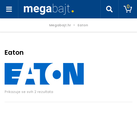
0
Megabajt.hr
Eaton
Eaton
Poredano po cijeni: od niske do visoke
Prikazuje se svih 2 rezultata