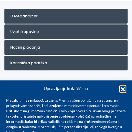
O Megabajt.hr
Uvjeti kupovine
Načini plaćanja
Korisnička podrška
Upravljanje kolačićima
Megabajt.hr se prilagođava vama. Prema vašem ponašanju na stranici mi
prilagođavamo sadržaj i prikazujemo vam relevantne ponude i proizvode.
Pritiskom na gumb 'Svi kolačići' ili bilo koju poveznicu izvan ovog prostora
Za artikle kojih trenutno nema u ponudi obratite nam se na
također pristajete na korištenje cookiesa (kolačića) i proslijeđivanje
info@megabajt.hr. Sve cijene su informativnog karaktera i podložne su
informacija kako bi prikazivali ciljane reklame na
društvenim mrežama i
promjenama, a
drugim stranicama
.
Možete isključiti personalizaciju i ciljano oglašavanje u
iskazane su za avansno plaćanje(gotovina) u Eurima i uključuju PDV. Sve