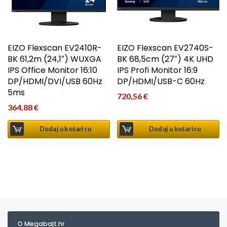
EIZO Flexscan EV2410R-
EIZO Flexscan EV2740S-
BK 61,2m (24,1″) WUXGA
BK 68,5cm (27″) 4K UHD
IPS Office Monitor 16:10
IPS Profi Monitor 16:9
DP/HDMI/DVI/USB 60Hz
DP/HDMI/USB-C 60Hz
5ms
720,56
€
364,88
€
Dodaj u košaricu
Dodaj u košaricu
O Megabajt.hr