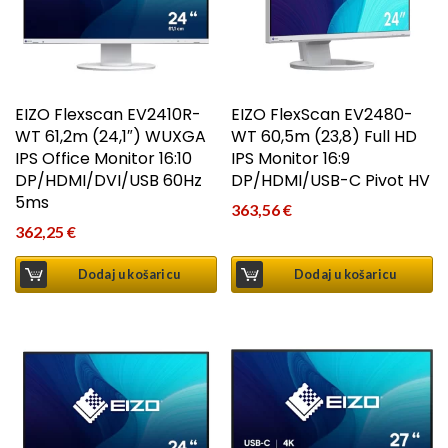
EIZO Flexscan EV2410R-
EIZO FlexScan EV2480-
WT 61,2m (24,1″) WUXGA
WT 60,5m (23,8) Full HD
IPS Office Monitor 16:10
IPS Monitor 16:9
DP/HDMI/DVI/USB 60Hz
DP/HDMI/USB-C Pivot HV
5ms
363,56
€
362,25
€
Dodaj u košaricu
Dodaj u košaricu