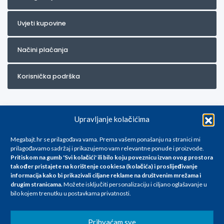
Uvjeti kupovine
Načini plaćanja
Korisnička podrška
Upravljanje kolačićima
Megabajt.hr se prilagođava vama. Prema vašem ponašanju na stranici mi
prilagođavamo sadržaj i prikazujemo vam relevantne ponude i proizvode.
Pritiskom na gumb 'Svi kolačići' ili bilo koju poveznicu izvan ovog prostora
Za artikle kojih trenutno nema u ponudi obratite nam se na
također pristajete na korištenje cookiesa (kolačića) i proslijeđivanje
info@megabajt.hr. Sve cijene su informativnog karaktera i podložne su
informacija kako bi prikazivali ciljane reklame na
društvenim mrežama i
promjenama, a
drugim stranicama
.
Možete isključiti personalizaciju i ciljano oglašavanje u
iskazane su za avansno plaćanje(gotovina) u Eurima i uključuju PDV. Sve
bilo kojem trenutku u postavkama privatnosti.
cijene su iskazane isključivo za kupovinu putem webshop-a i mogu
se razlikovati od cijena u našim poslovnicama. Trudimo se dati što bolji
i točniji opis i sliku. Unatoč tome, ne možemo garantirati da su svi
Prihvaćam sve