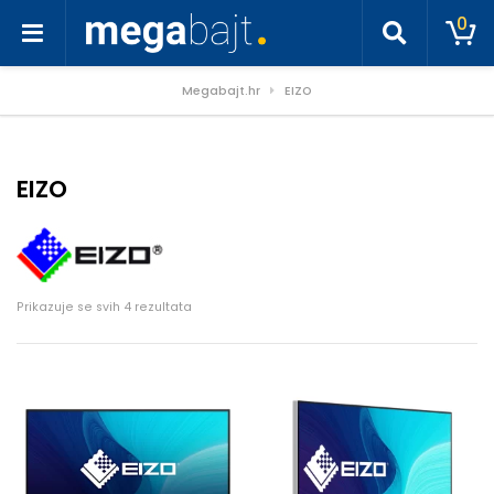
0
Megabajt.hr
EIZO
EIZO
Poredano po cijeni: od niske do visoke
Prikazuje se svih 4 rezultata