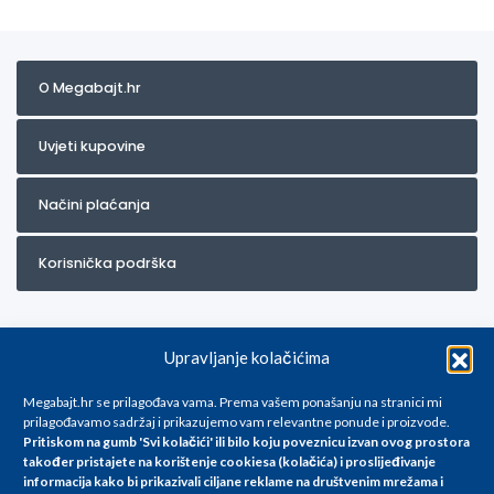
O Megabajt.hr
Uvjeti kupovine
Načini plaćanja
Korisnička podrška
Upravljanje kolačićima
Megabajt.hr se prilagođava vama. Prema vašem ponašanju na stranici mi
prilagođavamo sadržaj i prikazujemo vam relevantne ponude i proizvode.
Pritiskom na gumb 'Svi kolačići' ili bilo koju poveznicu izvan ovog prostora
Za artikle kojih trenutno nema u ponudi obratite nam se na
također pristajete na korištenje cookiesa (kolačića) i proslijeđivanje
info@megabajt.hr. Sve cijene su informativnog karaktera i podložne su
informacija kako bi prikazivali ciljane reklame na
društvenim mrežama i
promjenama, a