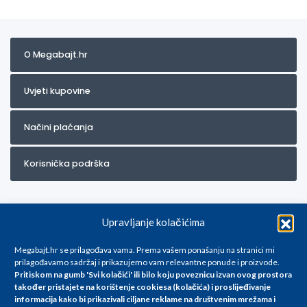
O Megabajt.hr
Uvjeti kupovine
Načini plaćanja
Korisnička podrška
Upravljanje kolačićima
Megabajt.hr se prilagođava vama. Prema vašem ponašanju na stranici mi
prilagođavamo sadržaj i prikazujemo vam relevantne ponude i proizvode.
Pritiskom na gumb 'Svi kolačići' ili bilo koju poveznicu izvan ovog prostora
Za artikle kojih trenutno nema u ponudi obratite nam se na
također pristajete na korištenje cookiesa (kolačića) i proslijeđivanje
info@megabajt.hr. Sve cijene su informativnog karaktera i podložne su
informacija kako bi prikazivali ciljane reklame na
društvenim mrežama i
promjenama, a