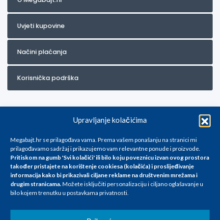
Uvjeti kupovine
Načini plaćanja
Korisnička podrška
Upravljanje kolačićima
Megabajt.hr se prilagođava vama. Prema vašem ponašanju na stranici mi
prilagođavamo sadržaj i prikazujemo vam relevantne ponude i proizvode.
Pritiskom na gumb 'Svi kolačići' ili bilo koju poveznicu izvan ovog prostora
Za artikle kojih trenutno nema u ponudi obratite nam se na
također pristajete na korištenje cookiesa (kolačića) i proslijeđivanje
info@megabajt.hr. Sve cijene su informativnog karaktera i podložne su
informacija kako bi prikazivali ciljane reklame na
društvenim mrežama i
promjenama, a
drugim stranicama
.
Možete isključiti personalizaciju i ciljano oglašavanje u
iskazane su za avansno plaćanje(gotovina) u Eurima i uključuju PDV. Sve
bilo kojem trenutku u postavkama privatnosti.
cijene su iskazane isključivo za kupovinu putem webshop-a i mogu
se razlikovati od cijena u našim poslovnicama. Trudimo se dati što bolji
i točniji opis i sliku. Unatoč tome, ne možemo garantirati da su svi