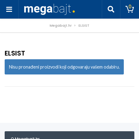
0
Megabajt.hr
ELSIST
ELSIST
Nisu pronađeni proizvodi koji odgovaraju vašem odabiru.
O Megabajt.hr