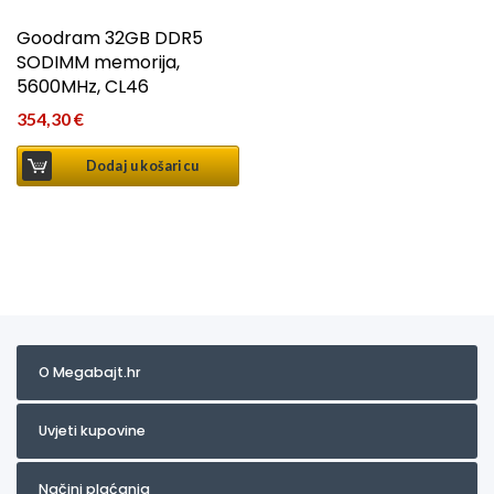
Goodram 32GB DDR5
SODIMM memorija,
5600MHz, CL46
354,30
€
Dodaj u košaricu
O Megabajt.hr
Uvjeti kupovine
Načini plaćanja