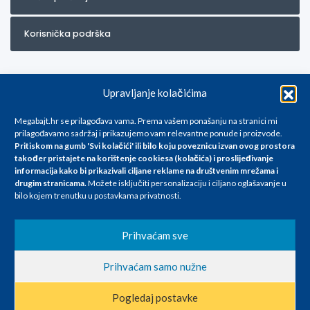
Korisnička podrška
Upravljanje kolačićima
Megabajt.hr se prilagođava vama. Prema vašem ponašanju na stranici mi
prilagođavamo sadržaj i prikazujemo vam relevantne ponude i proizvode.
Pritiskom na gumb 'Svi kolačići' ili bilo koju poveznicu izvan ovog prostora
Za artikle kojih trenutno nema u ponudi obratite nam se na
također pristajete na korištenje cookiesa (kolačića) i proslijeđivanje
info@megabajt.hr. Sve cijene su informativnog karaktera i podložne su
informacija kako bi prikazivali ciljane reklame na
društvenim mrežama i
promjenama, a
drugim stranicama
.
Možete isključiti personalizaciju i ciljano oglašavanje u
iskazane su za avansno plaćanje(gotovina) u Eurima i uključuju PDV. Sve
bilo kojem trenutku u postavkama privatnosti.
cijene su iskazane isključivo za kupovinu putem webshop-a i mogu
se razlikovati od cijena u našim poslovnicama. Trudimo se dati što bolji
i točniji opis i sliku. Unatoč tome, ne možemo garantirati da su svi
Prihvaćam sve
navedeni podaci
i slike u potpunosti točni. Ne odgovaramo za eventualne pogreške
Prihvaćam samo nužne
nastale u opisu proizvoda, greške prilikom štampanja te promjene
cijena.
Pogledaj postavke