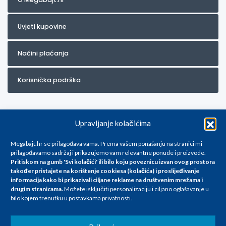
Uvjeti kupovine
Načini plaćanja
Korisnička podrška
Upravljanje kolačićima
Megabajt.hr se prilagođava vama. Prema vašem ponašanju na stranici mi
prilagođavamo sadržaj i prikazujemo vam relevantne ponude i proizvode.
Pritiskom na gumb 'Svi kolačići' ili bilo koju poveznicu izvan ovog prostora
Za artikle kojih trenutno nema u ponudi obratite nam se na
također pristajete na korištenje cookiesa (kolačića) i proslijeđivanje
info@megabajt.hr. Sve cijene su informativnog karaktera i podložne su
informacija kako bi prikazivali ciljane reklame na
društvenim mrežama i
promjenama, a
drugim stranicama
.
Možete isključiti personalizaciju i ciljano oglašavanje u
iskazane su za avansno plaćanje(gotovina) u Eurima i uključuju PDV. Sve
bilo kojem trenutku u postavkama privatnosti.
cijene su iskazane isključivo za kupovinu putem webshop-a i mogu
se razlikovati od cijena u našim poslovnicama. Trudimo se dati što bolji
i točniji opis i sliku. Unatoč tome, ne možemo garantirati da su svi