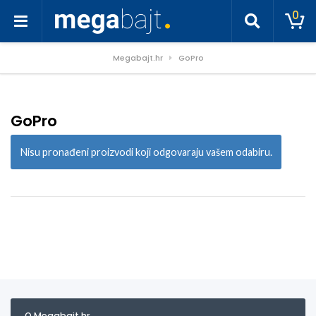
0
Megabajt.hr
GoPro
GoPro
Nisu pronađeni proizvodi koji odgovaraju vašem odabiru.
O Megabajt.hr