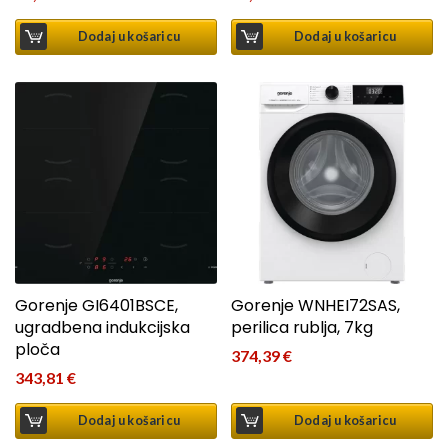
Dodaj u košaricu
Dodaj u košaricu
Gorenje GI6401BSCE,
Gorenje WNHEI72SAS,
ugradbena indukcijska
perilica rublja, 7kg
ploča
374,39
€
343,81
€
Dodaj u košaricu
Dodaj u košaricu