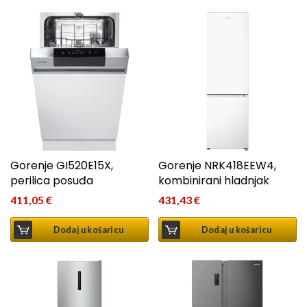
Gorenje GI520E15X,
Gorenje NRK418EEW4,
perilica posuđa
kombinirani hladnjak
411,05
€
431,43
€
Dodaj u košaricu
Dodaj u košaricu