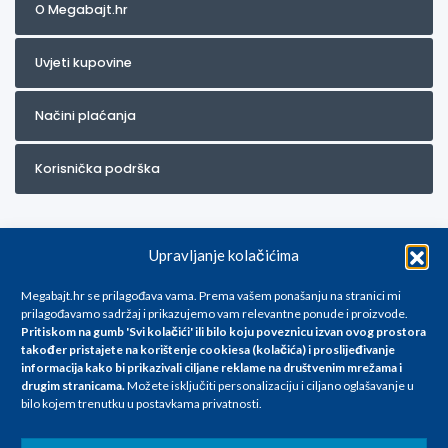
O Megabajt.hr
Uvjeti kupovine
Načini plaćanja
Korisnička podrška
Upravljanje kolačićima
Megabajt.hr se prilagođava vama. Prema vašem ponašanju na stranici mi
prilagođavamo sadržaj i prikazujemo vam relevantne ponude i proizvode.
Pritiskom na gumb 'Svi kolačići' ili bilo koju poveznicu izvan ovog prostora
Za artikle kojih trenutno nema u ponudi obratite nam se na
također pristajete na korištenje cookiesa (kolačića) i proslijeđivanje
info@megabajt.hr. Sve cijene su informativnog karaktera i podložne su
informacija kako bi prikazivali ciljane reklame na
društvenim mrežama i
promjenama, a
drugim stranicama
.
Možete isključiti personalizaciju i ciljano oglašavanje u
iskazane su za avansno plaćanje(gotovina) u Eurima i uključuju PDV. Sve
bilo kojem trenutku u postavkama privatnosti.
cijene su iskazane isključivo za kupovinu putem webshop-a i mogu
se razlikovati od cijena u našim poslovnicama. Trudimo se dati što bolji