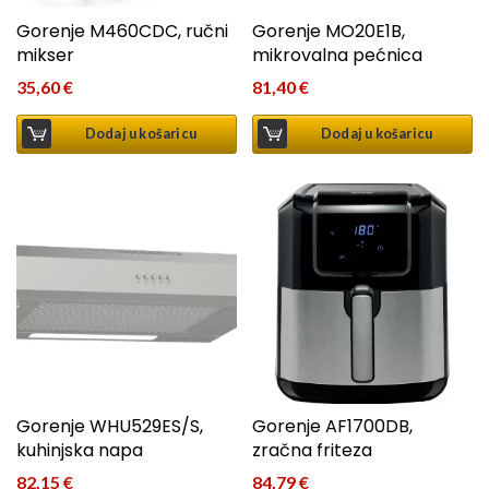
Gorenje M460CDC, ručni
Gorenje MO20E1B,
mikser
mikrovalna pećnica
35,60
€
81,40
€
Dodaj u košaricu
Dodaj u košaricu
Gorenje WHU529ES/S,
Gorenje AF1700DB,
kuhinjska napa
zračna friteza
82,15
€
84,79
€