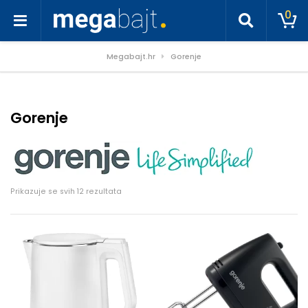
0
Megabajt.hr
Gorenje
Gorenje
Poredano po cijeni: od niske do visoke
Prikazuje se svih 12 rezultata