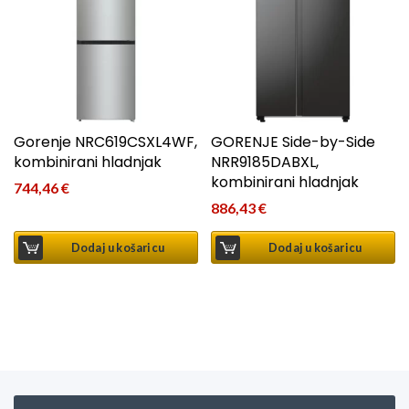
Gorenje NRC619CSXL4WF,
GORENJE Side-by-Side
kombinirani hladnjak
NRR9185DABXL,
kombinirani hladnjak
744,46
€
886,43
€
Dodaj u košaricu
Dodaj u košaricu