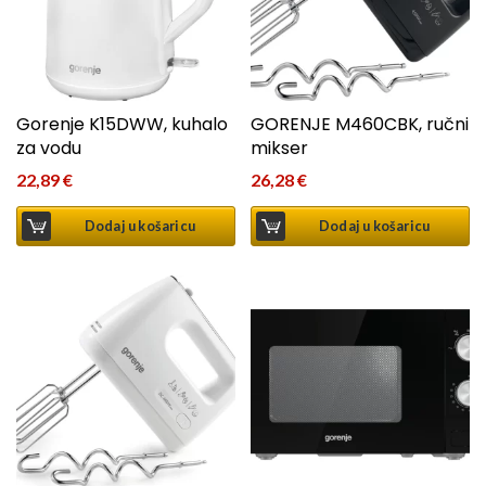
Gorenje K15DWW, kuhalo
GORENJE M460CBK, ručni
za vodu
mikser
22,89
€
26,28
€
Dodaj u košaricu
Dodaj u košaricu