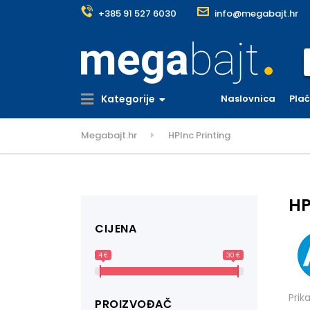
+385 91 527 6030
info@megabajt.hr
S
Kategorije
Naslovnica
Pla
Megabajt.hr
HPInc Printing
HP
CIJENA
4 €
30 €
Prik
PROIZVOĐAČ