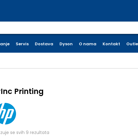
earch for:
ćanje
Servis
Dostava
Dyson
O nama
Kontakt
Outle
Inc Printing
Poredano po cijeni: od niske do visoke
azuje se svih 9 rezultata