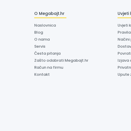
O Megabajt.hr
Uvjeti
Naslovnica
Uvjeti 
Blog
Pravil
O nama
Načini
Servis
Dosta
Česta pitanja
Povrati
Zašto odabrati Megabajt.hr
Izjava 
Račun na firmu
Privatn
Kontakt
Upute 