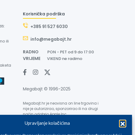
Korisnička podrška
ti:
+385 91 527 6030
info@megabajt.hr
o ili
RADNO
PON - PET od 9 do 17:00
VRIJEME
VIKEND ne radimo
paketa
Megabajt © 1996-2025
Megabajt.hr je neovisna on line trgovina i
nije je autorizirao, sponzorirao ili na drugi
način odobrio Apple Inc.
Upravljanje kolačićima