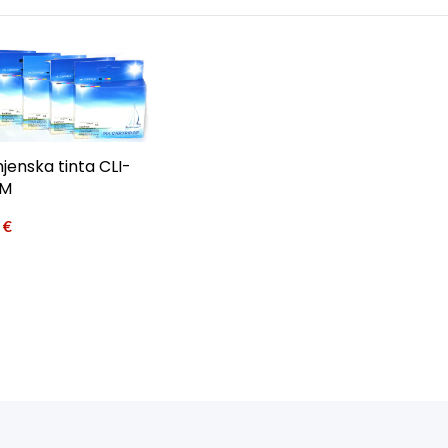
jenska tinta CLI-
6M
8
€