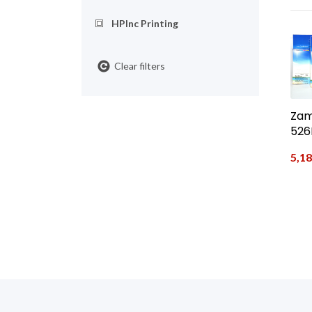
HPInc Printing
Clear filters
Zam
52
5,1