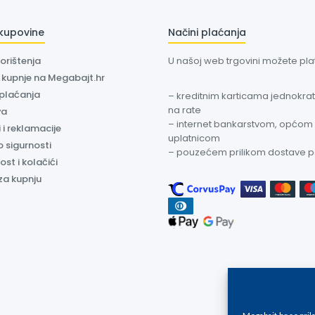
 kupovine
Načini plaćanja
korištenja
U našoj web trgovini možete plati
a kupnje na Megabajt.hr
 plaćanja
– kreditnim karticama jednokratn
na rate
va
– internet bankarstvom, općom
 i reklamacije
uplatnicom
o sigurnosti
– pouzećem prilikom dostave 
ost i kolačići
za kupnju