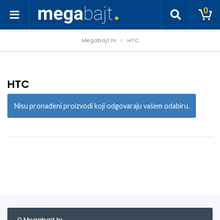
0
Megabajt.hr
HTC
HTC
Nisu pronađeni proizvodi koji odgovaraju vašem odabiru.
O Megabajt.hr