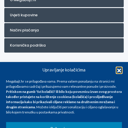
Uvjeti kupovine
Načini plaćanja
Korisnička podrška
Upravljanje kolačićima
Megabajt.hr se prilagođava vama. Prema vašem ponašanju na stranici mi
prilagođavamo sadržaj i prikazujemo vam relevantne ponude i proizvode.
Pritiskom na gumb 'Svi kolačići' ili bilo koju poveznicu izvan ovog prostora
Za artikle kojih trenutno nema u ponudi obratite nam se na
također pristajete na korištenje cookiesa (kolačića) i proslijeđivanje
info@megabajt.hr. Sve cijene su informativnog karaktera i podložne su
informacija kako bi prikazivali ciljane reklame na
društvenim mrežama i
promjenama, a
drugim stranicama
.
Možete isključiti personalizaciju i ciljano oglašavanje u
iskazane su za avansno plaćanje(gotovina) u Eurima i uključuju PDV. Sve
bilo kojem trenutku u postavkama privatnosti.
cijene su iskazane isključivo za kupovinu putem webshop-a i mogu
se razlikovati od cijena u našim poslovnicama. Trudimo se dati što bolji
i točniji opis i sliku. Unatoč tome, ne možemo garantirati da su svi