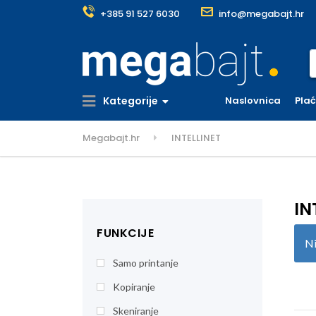
+385 91 527 6030
info@megabajt.hr
S
Kategorije
Naslovnica
Pla
Megabajt.hr
INTELLINET
IN
FUNKCIJE
Ni
Samo printanje
Kopiranje
Skeniranje