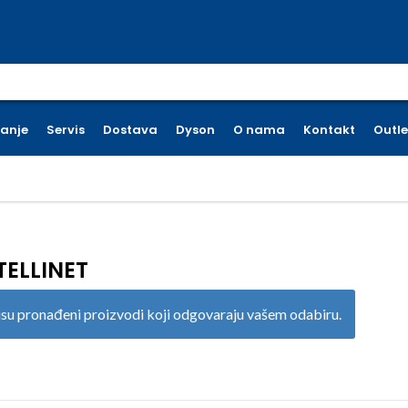
earch for:
ćanje
Servis
Dostava
Dyson
O nama
Kontakt
Outle
TELLINET
su pronađeni proizvodi koji odgovaraju vašem odabiru.