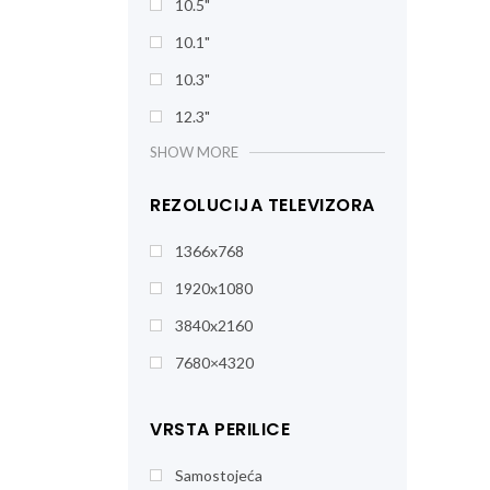
10.5"
10.1"
10.3"
12.3"
SHOW MORE
REZOLUCIJA TELEVIZORA
1366x768
1920x1080
3840x2160
7680×4320
VRSTA PERILICE
Samostojeća