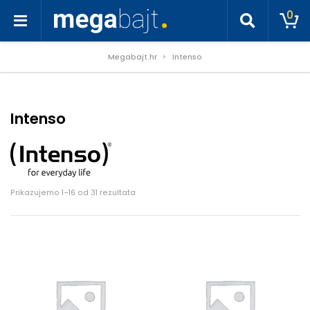
0
Megabajt.hr
Intenso
Intenso
Poredano po cijeni: od niske do visoke
Prikazujemo 1–16 od 31 rezultata