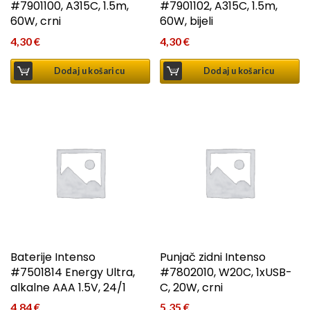
#7901100, A315C, 1.5m,
#7901102, A315C, 1.5m,
60W, crni
60W, bijeli
4,30
€
4,30
€
Dodaj u košaricu
Dodaj u košaricu
Baterije Intenso
Punjač zidni Intenso
#7501814 Energy Ultra,
#7802010, W20C, 1xUSB-
alkalne AAA 1.5V, 24/1
C, 20W, crni
4,84
€
5,35
€