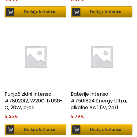
Dodaj u košaricu
Dodaj u košaricu
Punjač zidni Intenso
Baterije Intenso
#7802012, W20C, 1xUSB-
#7501824 Energy Ultra,
C, 20W, bijeli
alkalne AA 1.5V, 24/1
5,35
€
5,79
€
Dodaj u košaricu
Dodaj u košaricu