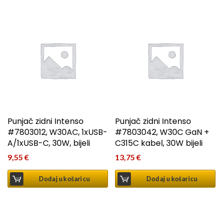
Punjač zidni Intenso
Punjač zidni Intenso
#7803012, W30AC, 1xUSB-
#7803042, W30C GaN +
A/1xUSB-C, 30W, bijeli
C315C kabel, 30W bijeli
9,55
€
13,75
€
Dodaj u košaricu
Dodaj u košaricu