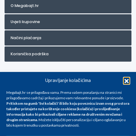
O Megabajt.hr
Uvjeti kupovine
Načini plaćanja
Korisnička podrška
Upravljanje kolačićima
Megabajt.hr se prilagođava vama. Prema vašem ponašanju na stranici mi
prilagođavamo sadržaj i prikazujemo vam relevantne ponude i proizvode.
Pritiskom na gumb 'Svi kolačići' ili bilo koju poveznicu izvan ovog prostora
Za artikle kojih trenutno nema u ponudi obratite nam se na
također pristajete na korištenje cookiesa (kolačića) i proslijeđivanje
info@megabajt.hr. Sve cijene su informativnog karaktera i podložne su
informacija kako bi prikazivali ciljane reklame na
društvenim mrežama i
promjenama, a
drugim stranicama
.
Možete isključiti personalizaciju i ciljano oglašavanje u
iskazane su za avansno plaćanje(gotovina) u Eurima i uključuju PDV. Sve
bilo kojem trenutku u postavkama privatnosti.
cijene su iskazane isključivo za kupovinu putem webshop-a i mogu
se razlikovati od cijena u našim poslovnicama. Trudimo se dati što bolji