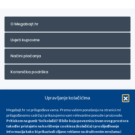
O Megabajt.hr
Uvjeti kupovine
Načini plaćanja
Korisnička podrška
Upravljanje kolačićima
Megabajt.hr se prilagođava vama. Prema vašem ponašanju na stranici mi
prilagođavamo sadržaj i prikazujemo vam relevantne ponude i proizvode.
Pritiskom na gumb 'Svi kolačići' ili bilo koju poveznicu izvan ovog prostora
Za artikle kojih trenutno nema u ponudi obratite nam se na
također pristajete na korištenje cookiesa (kolačića) i proslijeđivanje
info@megabajt.hr. Sve cijene su informativnog karaktera i podložne su
informacija kako bi prikazivali ciljane reklame na
društvenim mrežama i
promjenama, a