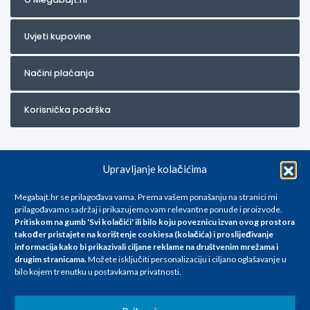
Uvjeti kupovine
Načini plaćanja
Korisnička podrška
Upravljanje kolačićima
Megabajt.hr se prilagođava vama. Prema vašem ponašanju na stranici mi
prilagođavamo sadržaj i prikazujemo vam relevantne ponude i proizvode.
Pritiskom na gumb 'Svi kolačići' ili bilo koju poveznicu izvan ovog prostora
Za artikle kojih trenutno nema u ponudi obratite nam se na
također pristajete na korištenje cookiesa (kolačića) i proslijeđivanje
info@megabajt.hr. Sve cijene su informativnog karaktera i podložne su
informacija kako bi prikazivali ciljane reklame na
društvenim mrežama i
promjenama, a
drugim stranicama
.
Možete isključiti personalizaciju i ciljano oglašavanje u
iskazane su za avansno plaćanje(gotovina) u Eurima i uključuju PDV. Sve
bilo kojem trenutku u postavkama privatnosti.
cijene su iskazane isključivo za kupovinu putem webshop-a i mogu
se razlikovati od cijena u našim poslovnicama. Trudimo se dati što bolji
i točniji opis i sliku. Unatoč tome, ne možemo garantirati da su svi