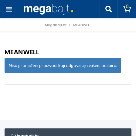
0
Megabajt.hr
MEANWELL
MEANWELL
Nisu pronađeni proizvodi koji odgovaraju vašem odabiru.
O Megabajt.hr