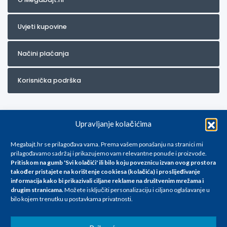
Uvjeti kupovine
Načini plaćanja
Korisnička podrška
Upravljanje kolačićima
Megabajt.hr se prilagođava vama. Prema vašem ponašanju na stranici mi
prilagođavamo sadržaj i prikazujemo vam relevantne ponude i proizvode.
Pritiskom na gumb 'Svi kolačići' ili bilo koju poveznicu izvan ovog prostora
Za artikle kojih trenutno nema u ponudi obratite nam se na
također pristajete na korištenje cookiesa (kolačića) i proslijeđivanje
info@megabajt.hr. Sve cijene su informativnog karaktera i podložne su
informacija kako bi prikazivali ciljane reklame na
društvenim mrežama i
promjenama, a
drugim stranicama
.
Možete isključiti personalizaciju i ciljano oglašavanje u
iskazane su za avansno plaćanje(gotovina) u Eurima i uključuju PDV. Sve
bilo kojem trenutku u postavkama privatnosti.
cijene su iskazane isključivo za kupovinu putem webshop-a i mogu
se razlikovati od cijena u našim poslovnicama. Trudimo se dati što bolji
i točniji opis i sliku. Unatoč tome, ne možemo garantirati da su svi