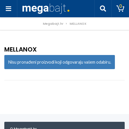
0
Megabajt.hr
MELLANOX
MELLANOX
Nisu pronađeni proizvodi koji odgovaraju vašem odabiru.
O Megabajt.hr