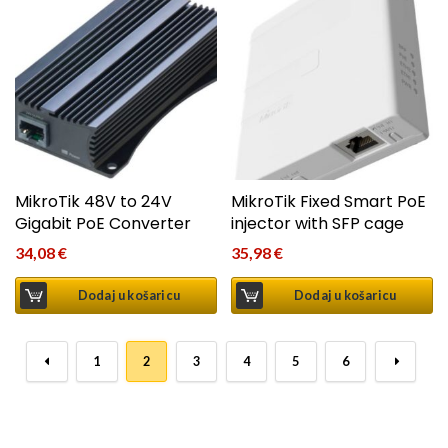
MikroTik 48V to 24V
MikroTik Fixed Smart PoE
Gigabit PoE Converter
injector with SFP cage
34,08
€
35,98
€
Dodaj u košaricu
Dodaj u košaricu
←
1
2
3
4
5
6
→