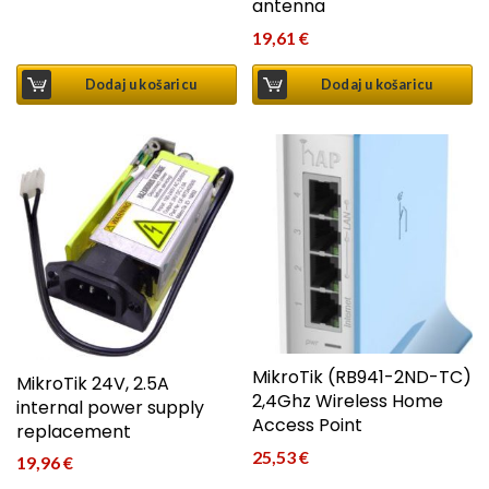
antenna
19,61
€
Dodaj u košaricu
Dodaj u košaricu
MikroTik (RB941-2ND-TC)
MikroTik 24V, 2.5A
2,4Ghz Wireless Home
internal power supply
Access Point
replacement
25,53
€
19,96
€