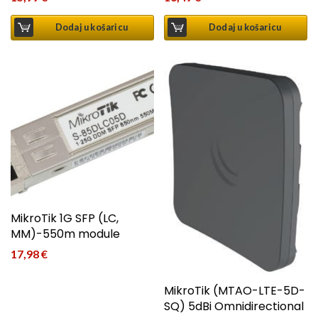
Dodaj u košaricu
Dodaj u košaricu
MikroTik 1G SFP (LC,
MM)-550m module
17,98
€
MikroTik (MTAO-LTE-5D-
SQ) 5dBi Omnidirectional