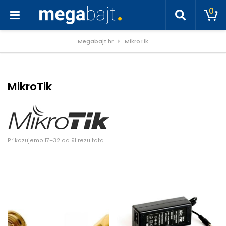
0
Megabajt.hr
MikroTik
MikroTik
Poredano po cijeni: od niske do visoke
Prikazujemo 17–32 od 91 rezultata