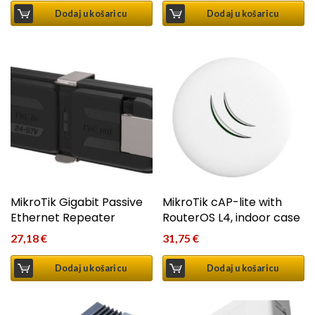
Dodaj u košaricu
Dodaj u košaricu
MikroTik Gigabit Passive
MikroTik cAP-lite with
Ethernet Repeater
RouterOS L4, indoor case
27,18
€
31,75
€
Dodaj u košaricu
Dodaj u košaricu