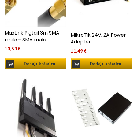
MaxLink Pigtail 3m SMA
MikroTik 24V, 2A Power
male – SMA male
Adapter
10,53
€
11,49
€
Dodaj u košaricu
Dodaj u košaricu