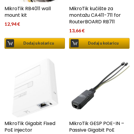
MikroTik RB4011 wall
MikroTik kućište za
mount kit
montažu CA411-711 for
RouterBOARD RB711
12,94
€
13,66
€
Dodaj u košaricu
Dodaj u košaricu
MikroTik Gigabit Fixed
MikroTik GESP POE-IN –
PoE injector
Passive Gigabit PoE