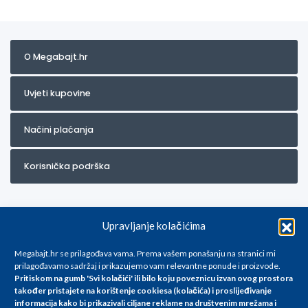
O Megabajt.hr
Uvjeti kupovine
Načini plaćanja
Korisnička podrška
Upravljanje kolačićima
Megabajt.hr se prilagođava vama. Prema vašem ponašanju na stranici mi
prilagođavamo sadržaj i prikazujemo vam relevantne ponude i proizvode.
Pritiskom na gumb 'Svi kolačići' ili bilo koju poveznicu izvan ovog prostora
Za artikle kojih trenutno nema u ponudi obratite nam se na
također pristajete na korištenje cookiesa (kolačića) i proslijeđivanje
info@megabajt.hr. Sve cijene su informativnog karaktera i podložne su
informacija kako bi prikazivali ciljane reklame na
društvenim mrežama i