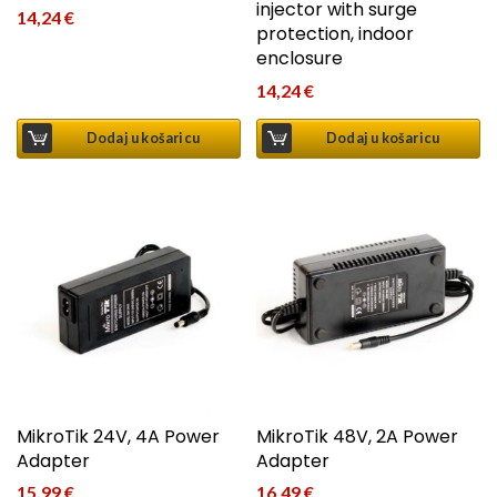
injector with surge
14,24
€
protection, indoor
enclosure
14,24
€
Dodaj u košaricu
Dodaj u košaricu
MikroTik 24V, 4A Power
MikroTik 48V, 2A Power
Adapter
Adapter
15,99
€
16,49
€