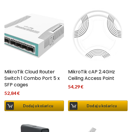
MikroTik Cloud Router
MikroTik cAP 2.4GHz
Switch 1 Combo Port 5 x
Ceiling Access Point
SFP cages
54,29
€
52,84
€
Dodaj u košaricu
Dodaj u košaricu