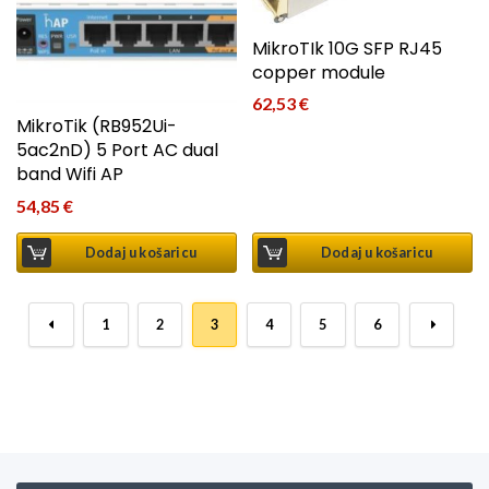
MikroTIk 10G SFP RJ45
copper module
62,53
€
MikroTik (RB952Ui-
5ac2nD) 5 Port AC dual
band Wifi AP
54,85
€
Dodaj u košaricu
Dodaj u košaricu
←
1
2
3
4
5
6
→