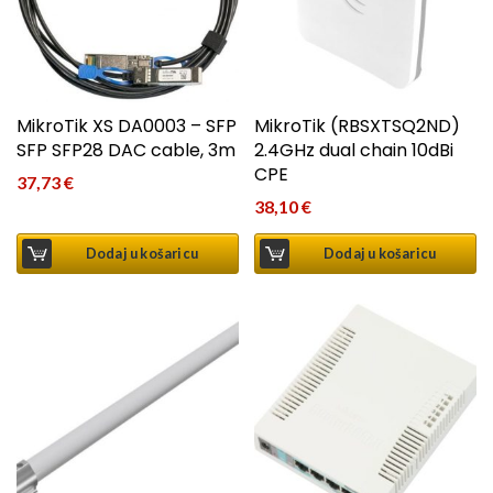
MikroTik XS DA0003 – SFP
MikroTik (RBSXTSQ2ND)
SFP SFP28 DAC cable, 3m
2.4GHz dual chain 10dBi
CPE
37,73
€
38,10
€
Dodaj u košaricu
Dodaj u košaricu