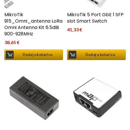
MikroTik
MikroTik 5 Port GbE 1 SFP
915_Omni_antenna LoRa
slot Smart Switch
Omni Antenna Kit 6.5dBi
41,33
€
900-928MHz
38,65
€
Dodaj u košaricu
Dodaj u košaricu