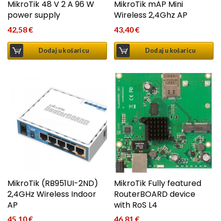
MikroTik 48 V 2 A 96 W
MikroTik mAP Mini
power supply
Wireless 2,4Ghz AP
42,58
€
43,40
€
Dodaj u košaricu
Dodaj u košaricu
MikroTik (RB951UI-2ND)
MikroTik Fully featured
2,4GHz Wireless Indoor
RouterBOARD device
AP
with RoS L4
45,10
€
46,81
€