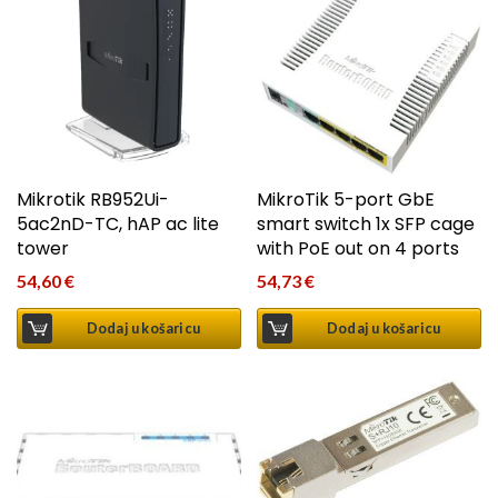
Mikrotik RB952Ui-
MikroTik 5-port GbE
5ac2nD-TC, hAP ac lite
smart switch 1x SFP cage
tower
with PoE out on 4 ports
54,60
€
54,73
€
Dodaj u košaricu
Dodaj u košaricu