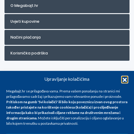
O Megabajt.hr
Uvjeti kupovine
Načini plaćanja
Korisnička podrška
Upravljanje kolačićima
Megabajt.hr se prilagođava vama. Prema vašem ponašanju na stranici mi
prilagođavamo sadržaj i prikazujemo vam relevantne ponude i proizvode.
Pritiskom na gumb 'Svi kolačići' ili bilo koju poveznicu izvan ovog prostora
Za artikle kojih trenutno nema u ponudi obratite nam se na
također pristajete na korištenje cookiesa (kolačića) i proslijeđivanje
info@megabajt.hr. Sve cijene su informativnog karaktera i podložne su
informacija kako bi prikazivali ciljane reklame na
društvenim mrežama i
promjenama, a
drugim stranicama
.
Možete isključiti personalizaciju i ciljano oglašavanje u
iskazane su za avansno plaćanje(gotovina) u Eurima i uključuju PDV. Sve
bilo kojem trenutku u postavkama privatnosti.
cijene su iskazane isključivo za kupovinu putem webshop-a i mogu
se razlikovati od cijena u našim poslovnicama. Trudimo se dati što bolji