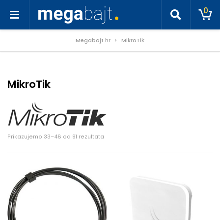
0
Megabajt.hr
MikroTik
MikroTik
Poredano po cijeni: od niske do visoke
Prikazujemo 33–48 od 91 rezultata