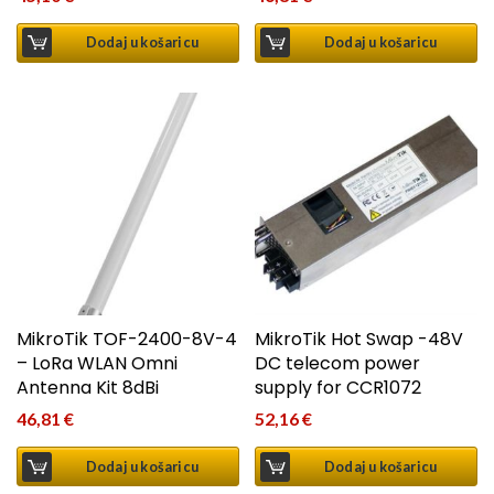
Dodaj u košaricu
Dodaj u košaricu
MikroTik TOF-2400-8V-4
MikroTik Hot Swap -48V
– LoRa WLAN Omni
DC telecom power
Antenna Kit 8dBi
supply for CCR1072
46,81
€
52,16
€
Dodaj u košaricu
Dodaj u košaricu