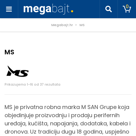
0
Megabajt.hr
MS
MS
Poredano po cijeni: od niske do visoke
Prikazujemo 1–16 od 37 rezultata
MS je privatna robna marka M SAN Grupe koja
objedinjuje proizvodnju i prodaju perifernih
uređaja, kućišta, napajanja, dodataka, kabela i
dronova. Uz tradiciju dugu 18 godina, uspješno