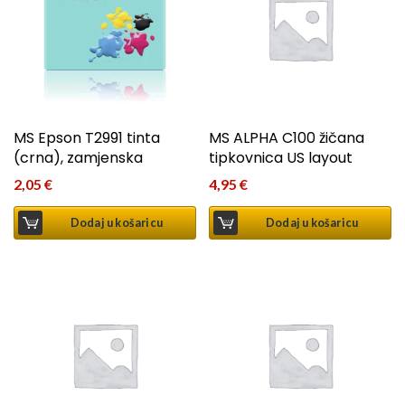
MS Epson T2991 tinta
MS ALPHA C100 žičana
(crna), zamjenska
tipkovnica US layout
2,05
€
4,95
€
Dodaj u košaricu
Dodaj u košaricu