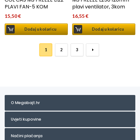
PLAVI FAN-5 KOM
plavi ventilator, 3kom
15,50
€
16,55
€
Dodaj u košaricu
Dodaj u košaricu
1
2
3
→
O Megabajt.hr
Uvjeti kupovine
Načini plaćanja