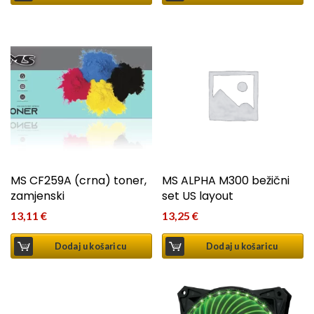
MS CF259A (crna) toner,
MS ALPHA M300 bežični
zamjenski
set US layout
13,11
€
13,25
€
Dodaj u košaricu
Dodaj u košaricu