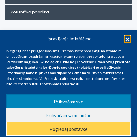
Korisnička podrška
Upravljanje kolačićima
Megabajt.hr se prilagođava vama. Prema vašem ponašanju na stranici mi
prilagođavamo sadržaj i prikazujemo vam relevantne ponude i proizvode.
Pritiskom na gumb 'Svi kolačići' ili bilo koju poveznicu izvan ovog prostora
Za artikle kojih trenutno nema u ponudi obratite nam se na
također pristajete na korištenje cookiesa (kolačića) i proslijeđivanje
info@megabajt.hr. Sve cijene su informativnog karaktera i podložne su
informacija kako bi prikazivali ciljane reklame na
društvenim mrežama i
promjenama, a
drugim stranicama
.
Možete isključiti personalizaciju i ciljano oglašavanje u
iskazane su za avansno plaćanje(gotovina) u Eurima i uključuju PDV. Sve
bilo kojem trenutku u postavkama privatnosti.
cijene su iskazane isključivo za kupovinu putem webshop-a i mogu
se razlikovati od cijena u našim poslovnicama. Trudimo se dati što bolji
i točniji opis i sliku. Unatoč tome, ne možemo garantirati da su svi
Prihvaćam sve
navedeni podaci
i slike u potpunosti točni. Ne odgovaramo za eventualne pogreške
Prihvaćam samo nužne
nastale u opisu proizvoda, greške prilikom štampanja te promjene
cijena.
Pogledaj postavke