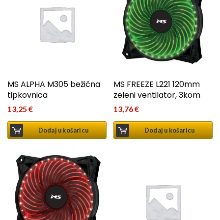
MS ALPHA M305 bežična
MS FREEZE L221 120mm
tipkovnica
zeleni ventilator, 3kom
13,25
€
13,76
€
Dodaj u košaricu
Dodaj u košaricu