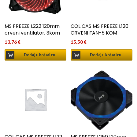
MS FREEZE L222 120mm
COL CAS MS FREEZE L120
crveni ventilator, 3kom
CRVENI FAN-5 KOM
13,76
€
15,50
€
Dodaj u košaricu
Dodaj u košaricu
COL CAS MS FREEZE L122
MS FREEZE L250 120mm