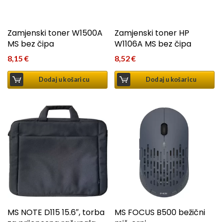
Zamjenski toner W1500A
Zamjenski toner HP
MS bez čipa
W1106A MS bez čipa
8,15
€
8,52
€
Dodaj u košaricu
Dodaj u košaricu
MS NOTE D115 15.6″, torba
MS FOCUS B500 bežični