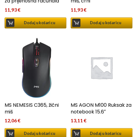
za prijenosna računala
miš, crni
11,93
€
11,93
€
Dodaj u košaricu
Dodaj u košaricu
MS NEMESIS C365, žični
MS AGON M100 Ruksak za
miš
notebook 15.6″
12,06
€
13,11
€
Dodaj u košaricu
Dodaj u košaricu