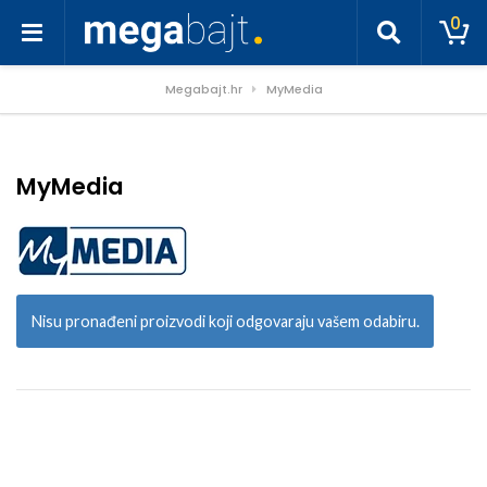
0
Megabajt.hr
MyMedia
MyMedia
Nisu pronađeni proizvodi koji odgovaraju vašem odabiru.