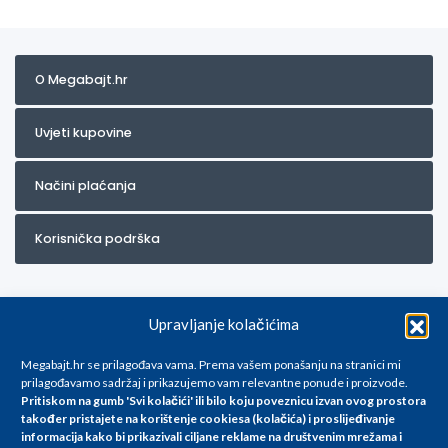
O Megabajt.hr
Uvjeti kupovine
Načini plaćanja
Korisnička podrška
Upravljanje kolačićima
Megabajt.hr se prilagođava vama. Prema vašem ponašanju na stranici mi
prilagođavamo sadržaj i prikazujemo vam relevantne ponude i proizvode.
Pritiskom na gumb 'Svi kolačići' ili bilo koju poveznicu izvan ovog prostora
Za artikle kojih trenutno nema u ponudi obratite nam se na
također pristajete na korištenje cookiesa (kolačića) i proslijeđivanje
info@megabajt.hr. Sve cijene su informativnog karaktera i podložne su
informacija kako bi prikazivali ciljane reklame na
društvenim mrežama i
promjenama, a