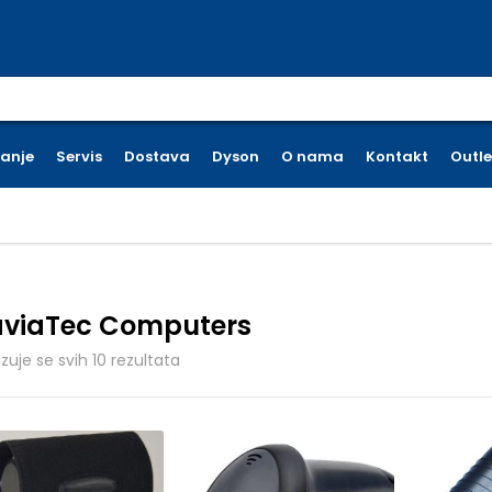
earch for:
ćanje
Servis
Dostava
Dyson
O nama
Kontakt
Outle
viaTec Computers
Poredano po cijeni: od niske do visoke
azuje se svih 10 rezultata