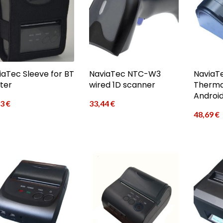
iaTec Sleeve for BT
NaviaTec NTC-W3
NaviaT
nter
wired 1D scanner
Thermal
Androi
43
€
33,44
€
48,69
€