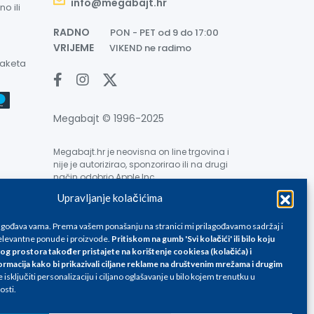
info@megabajt.hr
o ili
RADNO
PON - PET od 9 do 17:00
VRIJEME
VIKEND ne radimo
paketa
Megabajt © 1996-2025
Megabajt.hr je neovisna on line trgovina i
nije je autorizirao, sponzorirao ili na drugi
način odobrio Apple Inc.
Upravljanje kolačićima
lagođava vama. Prema vašem ponašanju na stranici mi prilagođavamo sadržaj i
levantne ponude i proizvode.
Pritiskom na gumb 'Svi kolačići' ili bilo koju
og prostora također pristajete na korištenje cookiesa (kolačića) i
e su informativnog karaktera i podložne su promjenama, a
ormacija kako bi prikazivali ciljane reklame na
društvenim mrežama i drugim
isključiti personalizaciju i ciljano oglašavanje u bilo kojem trenutku u
ane isključivo za kupovinu putem webshop-a i mogu
osti.
liku. Unatoč tome, ne možemo garantirati da su svi