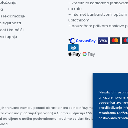
 plaćanja
– kreditnim karticama jednokratn
na rate
va
– internet bankarstvom, općom
 i reklamacije
uplatnicom
o sigurnosti
– pouzećem prilikom dostave 
ost i kolačići
za kupnju
Megabajt.hr se pri
prikazujemo vam re
poveznicu izvan ov
kojih trenutno nema u ponudi obratite nam se na info@megabajt.hr. Sve cijen
proslijeđivanje inf
stranicama
.
Možete 
 za avansno plaćanje(gotovina) u Eurima i uključuju PDV. Sve cijene su iskaz
postavkama privatn
ti od cijena u našim poslovnicama. Trudimo se dati što bolji i točniji opis i s
odaci