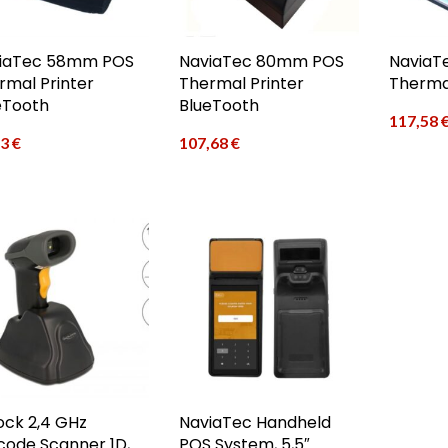
iaTec 58mm POS
NaviaTec 80mm POS
NaviaT
rmal Printer
Thermal Printer
Thermal
eTooth
BlueTooth
117,58
33
€
107,68
€
ock 2,4 GHz
NaviaTec Handheld
code Scanner 1D,
POS System, 5,5″