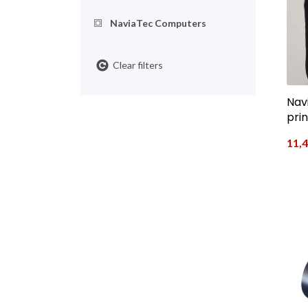
NaviaTec Computers
Clear filters
Nav
pri
11,