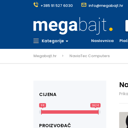
+385 91 527 6030
info@megabajt.hr
S
Kategorije
Naslovnica
Pla
Megabajt.hr
NaviaTec Computers
Na
Prik
CIJENA
9 €
182 €
PROIZVOĐAČ