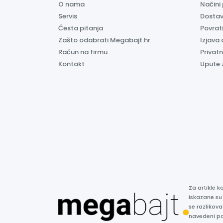
O nama
Načini
Servis
Dosta
Česta pitanja
Povrati
Zašto odabrati Megabajt.hr
Izjava 
Račun na firmu
Privatn
Kontakt
Upute 
Za artikle 
iskazane su
se razlikova
navedeni p