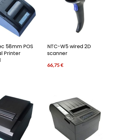
ec 58mm POS
NTC-W5 wired 2D
 Printer
scanner
d
66,75
€