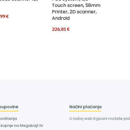
Touch screen, 58mm
Printer, 2D scanner,
,99
€
Android
226,81
€
 kupovine
Načini plaćanja
korištenja
U našoj web trgovini možete plati
a kupnje na Megabajt.hr