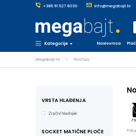
+385 91 527 6030
info@megabajt.hr
S
Kategorije
Naslovnica
Pla
Megabajt.hr
Noctua
No
VRSTA HLAĐENJA
Zračni hladnjak
Prik
SOCKET MATIČNE PLOČE