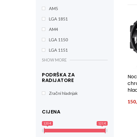
AM5
LGA 1851
AM4
LGA 1150
LGA 1151
SHOW MORE
PODRŠKA ZA
Noc
RADIJATORE
chr
hla
Zračni hladnjak
150
CIJENA
120 €
121 €