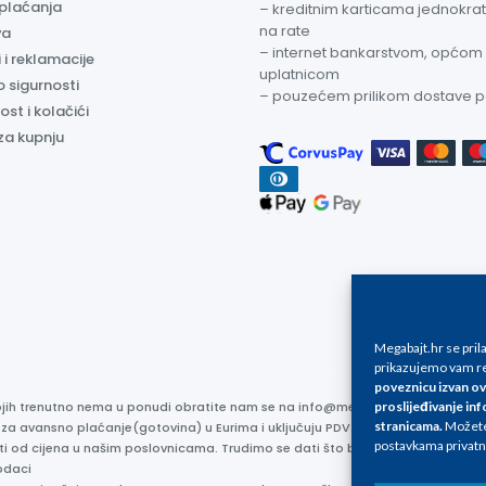
 plaćanja
– kreditnim karticama jednokratn
na rate
va
– internet bankarstvom, općom
 i reklamacije
uplatnicom
o sigurnosti
– pouzećem prilikom dostave 
ost i kolačići
za kupnju
Megabajt.hr se pri
prikazujemo vam re
poveznicu izvan ov
proslijeđivanje inf
kojih trenutno nema u ponudi obratite nam se na info@megabajt.hr. Sve cijen
stranicama
.
Možete 
 za avansno plaćanje(gotovina) u Eurima i uključuju PDV. Sve cijene su iskaz
postavkama privatn
ti od cijena u našim poslovnicama. Trudimo se dati što bolji i točniji opis i s
odaci