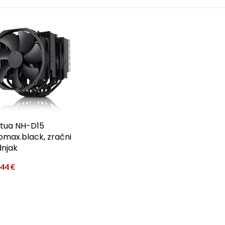
tua NH-D15
omax.black, zračni
dnjak
,44
€