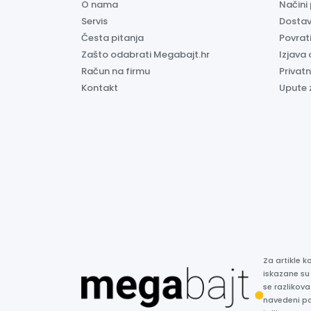
O nama
Načini
Servis
Dosta
Česta pitanja
Povrati
Zašto odabrati Megabajt.hr
Izjava 
Račun na firmu
Privatn
Kontakt
Upute 
Za artikle 
iskazane su
se razlikova
navedeni p