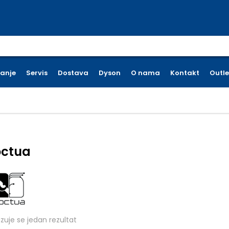
earch for:
ćanje
Servis
Dostava
Dyson
O nama
Kontakt
Outle
ctua
azuje se jedan rezultat