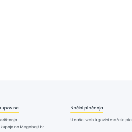
 kupovine
Načini plaćanja
korištenja
U našoj web trgovini možete plati
a kupnje na Megabajt.hr