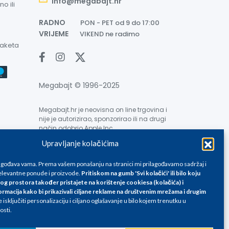
info@megabajt.hr
o ili
RADNO
PON - PET od 9 do 17:00
VRIJEME
VIKEND ne radimo
paketa
Megabajt © 1996-2025
Megabajt.hr je neovisna on line trgovina i
nije je autorizirao, sponzorirao ili na drugi
način odobrio Apple Inc.
Upravljanje kolačićima
lagođava vama. Prema vašem ponašanju na stranici mi prilagođavamo sadržaj i
levantne ponude i proizvode.
Pritiskom na gumb 'Svi kolačići' ili bilo koju
og prostora također pristajete na korištenje cookiesa (kolačića) i
ormacija kako bi prikazivali ciljane reklame na
društvenim mrežama i drugim
e su informativnog karaktera i podložne su promjenama, a
isključiti personalizaciju i ciljano oglašavanje u bilo kojem trenutku u
ane isključivo za kupovinu putem webshop-a i mogu
osti.
liku. Unatoč tome, ne možemo garantirati da su svi