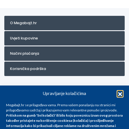
O Megabajt.hr
Uvjeti kupovine
Načini plaćanja
Korisnička podrška
Upravljanje kolačićima
Megabajt.hr se prilagođava vama. Prema vašem ponašanju na stranici mi
prilagođavamo sadržaj i prikazujemo vam relevantne ponude i proizvode.
Pritiskom na gumb 'Svi kolačići' ili bilo koju poveznicu izvan ovog prostora
Za artikle kojih trenutno nema u ponudi obratite nam se na
također pristajete na korištenje cookiesa (kolačića) i proslijeđivanje
info@megabajt.hr. Sve cijene su informativnog karaktera i podložne su
informacija kako bi prikazivali ciljane reklame na
društvenim mrežama i
promjenama, a