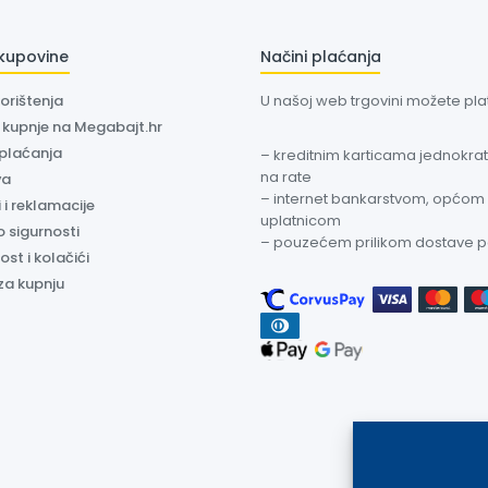
 kupovine
Načini plaćanja
korištenja
U našoj web trgovini možete plati
a kupnje na Megabajt.hr
 plaćanja
– kreditnim karticama jednokratn
na rate
va
– internet bankarstvom, općom
 i reklamacije
uplatnicom
o sigurnosti
– pouzećem prilikom dostave 
ost i kolačići
za kupnju