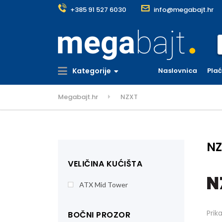
+385 91 527 6030
info@megabajt.hr
S
Kategorije
Naslovnica
Pla
Megabajt.hr
NZXT
NZ
VELIČINA KUĆIŠTA
ATX Mid Tower
Prik
BOČNI PROZOR