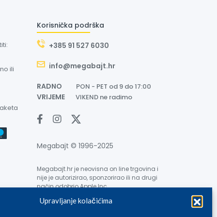
Korisnička podrška
ti:
+385 91 527 6030
info@megabajt.hr
o ili
RADNO
PON - PET od 9 do 17:00
VRIJEME
VIKEND ne radimo
paketa
Megabajt © 1996-2025
Megabajt.hr je neovisna on line trgovina i
nije je autorizirao, sponzorirao ili na drugi
način odobrio Apple Inc.
Upravljanje kolačićima