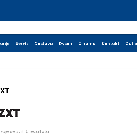
earch for:
ćanje
Servis
Dostava
Dyson
O nama
Kontakt
Outle
XT
Poredano po cijeni: od niske do visoke
azuje se svih 6 rezultata