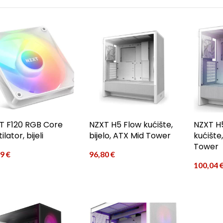
T F120 RGB Core
NZXT H5 Flow kućište,
NZXT H
ilator, bijeli
bijelo, ATX Mid Tower
kućište,
Tower
99
€
96,80
€
100,04