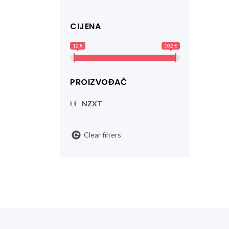
CIJENA
12 €
102 €
PROIZVOĐAČ
NZXT
Clear filters