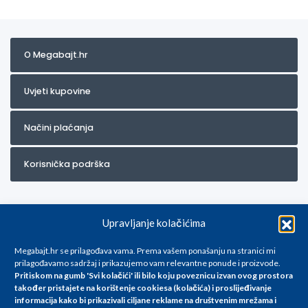
O Megabajt.hr
Uvjeti kupovine
Načini plaćanja
Korisnička podrška
Upravljanje kolačićima
Megabajt.hr se prilagođava vama. Prema vašem ponašanju na stranici mi
prilagođavamo sadržaj i prikazujemo vam relevantne ponude i proizvode.
Pritiskom na gumb 'Svi kolačići' ili bilo koju poveznicu izvan ovog prostora
Za artikle kojih trenutno nema u ponudi obratite nam se na
također pristajete na korištenje cookiesa (kolačića) i proslijeđivanje
info@megabajt.hr. Sve cijene su informativnog karaktera i podložne su
informacija kako bi prikazivali ciljane reklame na
društvenim mrežama i
promjenama, a