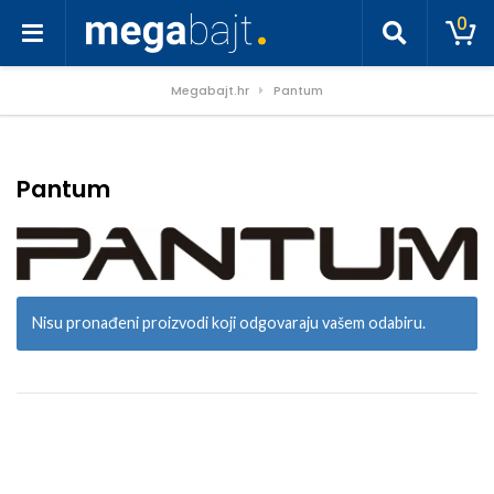
0
Megabajt.hr
Pantum
Pantum
Nisu pronađeni proizvodi koji odgovaraju vašem odabiru.