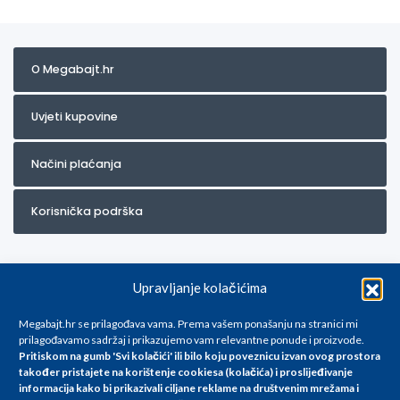
O Megabajt.hr
Uvjeti kupovine
Načini plaćanja
Korisnička podrška
Upravljanje kolačićima
Megabajt.hr se prilagođava vama. Prema vašem ponašanju na stranici mi
prilagođavamo sadržaj i prikazujemo vam relevantne ponude i proizvode.
Pritiskom na gumb 'Svi kolačići' ili bilo koju poveznicu izvan ovog prostora
Za artikle kojih trenutno nema u ponudi obratite nam se na
također pristajete na korištenje cookiesa (kolačića) i proslijeđivanje
info@megabajt.hr. Sve cijene su informativnog karaktera i podložne su
informacija kako bi prikazivali ciljane reklame na
društvenim mrežama i
promjenama, a