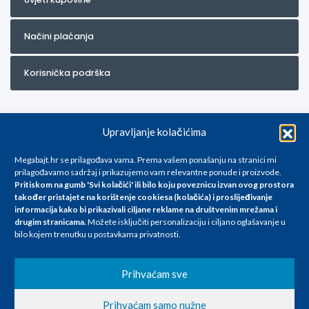
Načini plaćanja
Korisnička podrška
Upravljanje kolačićima
Megabajt.hr se prilagođava vama. Prema vašem ponašanju na stranici mi
prilagođavamo sadržaj i prikazujemo vam relevantne ponude i proizvode.
Pritiskom na gumb 'Svi kolačići' ili bilo koju poveznicu izvan ovog prostora
Za artikle kojih trenutno nema u ponudi obratite nam se na
također pristajete na korištenje cookiesa (kolačića) i proslijeđivanje
info@megabajt.hr. Sve cijene su informativnog karaktera i podložne su
informacija kako bi prikazivali ciljane reklame na
društvenim mrežama i
promjenama, a
drugim stranicama
.
Možete isključiti personalizaciju i ciljano oglašavanje u
iskazane su za avansno plaćanje(gotovina) u Eurima i uključuju PDV. Sve
bilo kojem trenutku u postavkama privatnosti.
cijene su iskazane isključivo za kupovinu putem webshop-a i mogu
se razlikovati od cijena u našim poslovnicama. Trudimo se dati što bolji
i točniji opis i sliku. Unatoč tome, ne možemo garantirati da su svi
Prihvaćam sve
navedeni podaci
i slike u potpunosti točni. Ne odgovaramo za eventualne pogreške
Prihvaćam samo nužne
nastale u opisu proizvoda, greške prilikom štampanja te promjene