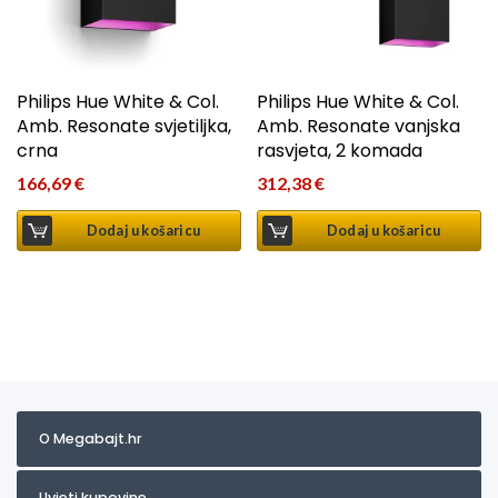
Philips Hue White & Col.
Philips Hue White & Col.
Amb. Resonate svjetiljka,
Amb. Resonate vanjska
crna
rasvjeta, 2 komada
166,69
€
312,38
€
Dodaj u košaricu
Dodaj u košaricu
O Megabajt.hr
Uvjeti kupovine