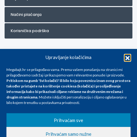
Načini plaćanja
Korisnička podrška
Upravljanje kolačićima
Megabajt.hr se prilagođava vama. Prema vašem ponašanju na stranici mi
prilagođavamo sadržaj i prikazujemo vam relevantne ponude i proizvode.
Pritiskom na gumb 'Svi kolačići' ili bilo koju poveznicu izvan ovog prostora
Za artikle kojih trenutno nema u ponudi obratite nam se na
također pristajete na korištenje cookiesa (kolačića) i proslijeđivanje
info@megabajt.hr. Sve cijene su informativnog karaktera i podložne su
informacija kako bi prikazivali ciljane reklame na
društvenim mrežama i
promjenama, a
drugim stranicama
.
Možete isključiti personalizaciju i ciljano oglašavanje u
iskazane su za avansno plaćanje(gotovina) u Eurima i uključuju PDV. Sve
bilo kojem trenutku u postavkama privatnosti.
cijene su iskazane isključivo za kupovinu putem webshop-a i mogu
se razlikovati od cijena u našim poslovnicama. Trudimo se dati što bolji
i točniji opis i sliku. Unatoč tome, ne možemo garantirati da su svi
Prihvaćam sve
navedeni podaci
i slike u potpunosti točni. Ne odgovaramo za eventualne pogreške
Prihvaćam samo nužne
nastale u opisu proizvoda, greške prilikom štampanja te promjene