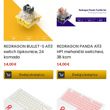
REDRAGON BULLET-S A113
REDRAGON PANDA A113
switch tipkovnice, 24
HP1 mehanički switchevi,
komada
38 kom
14,00
€
14,00
€
Dodaj u košaricu
Dodaj u košaricu