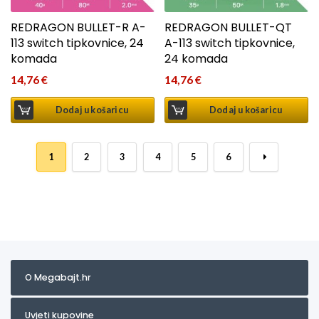
REDRAGON BULLET-R A-
REDRAGON BULLET-QT
113 switch tipkovnice, 24
A-113 switch tipkovnice,
komada
24 komada
14,76
€
14,76
€
Dodaj u košaricu
Dodaj u košaricu
1
2
3
4
5
6
→
O Megabajt.hr
Uvjeti kupovine