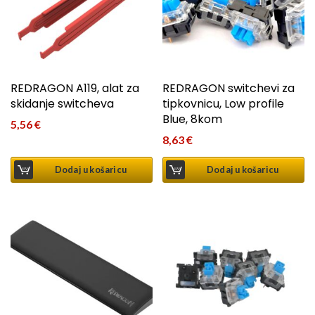
REDRAGON A119, alat za
REDRAGON switchevi za
skidanje switcheva
tipkovnicu, Low profile
Blue, 8kom
5,56
€
8,63
€
Dodaj u košaricu
Dodaj u košaricu