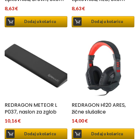
8,63
€
8,63
€
Dodaj u košaricu
Dodaj u košaricu
REDRAGON METEOR L
REDRAGON H120 ARES,
P037, naslon za zglob
žične slušalice
10,16
€
14,00
€
Dodaj u košaricu
Dodaj u košaricu