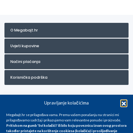
O Megabajt.hr
Uvjeti kupovine
Načini plaćanja
Korisnička podrška
Upravljanje kolačićima
Megabajt.hr se prilagođava vama. Prema vašem ponašanju na stranici mi
prilagođavamo sadržaj i prikazujemo vam relevantne ponude i proizvode.
Pritiskom na gumb 'Svi kolačići' ili bilo koju poveznicu izvan ovog prostora
Za artikle kojih trenutno nema u ponudi obratite nam se na
također pristajete na korištenje cookiesa (kolačića) i proslijeđivanje