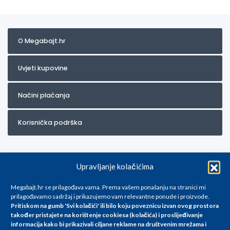
O Megabajt.hr
Uvjeti kupovine
Načini plaćanja
Korisnička podrška
Upravljanje kolačićima
Megabajt.hr se prilagođava vama. Prema vašem ponašanju na stranici mi
prilagođavamo sadržaj i prikazujemo vam relevantne ponude i proizvode.
Pritiskom na gumb 'Svi kolačići' ili bilo koju poveznicu izvan ovog prostora
Za artikle kojih trenutno nema u ponudi obratite nam se na
također pristajete na korištenje cookiesa (kolačića) i proslijeđivanje
info@megabajt.hr. Sve cijene su informativnog karaktera i podložne su
informacija kako bi prikazivali ciljane reklame na
društvenim mrežama i
promjenama, a