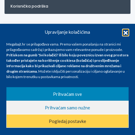
Korisnička podrška
Upravljanje kolačićima
Megabajt.hr se prilagođava vama. Prema vašem ponašanju na stranici mi
prilagođavamo sadržaj i prikazujemo vam relevantne ponude i proizvode.
Pritiskom na gumb 'Svi kolačići' ili bilo koju poveznicu izvan ovog prostora
Za artikle kojih trenutno nema u ponudi obratite nam se na
također pristajete na korištenje cookiesa (kolačića) i proslijeđivanje
info@megabajt.hr. Sve cijene su informativnog karaktera i podložne su
informacija kako bi prikazivali ciljane reklame na
društvenim mrežama i
promjenama, a
drugim stranicama
.
Možete isključiti personalizaciju i ciljano oglašavanje u
iskazane su za avansno plaćanje(gotovina) u Eurima i uključuju PDV. Sve
bilo kojem trenutku u postavkama privatnosti.
cijene su iskazane isključivo za kupovinu putem webshop-a i mogu
se razlikovati od cijena u našim poslovnicama. Trudimo se dati što bolji
i točniji opis i sliku. Unatoč tome, ne možemo garantirati da su svi
Prihvaćam sve
navedeni podaci
i slike u potpunosti točni. Ne odgovaramo za eventualne pogreške
Prihvaćam samo nužne
nastale u opisu proizvoda, greške prilikom štampanja te promjene
cijena.
Pogledaj postavke