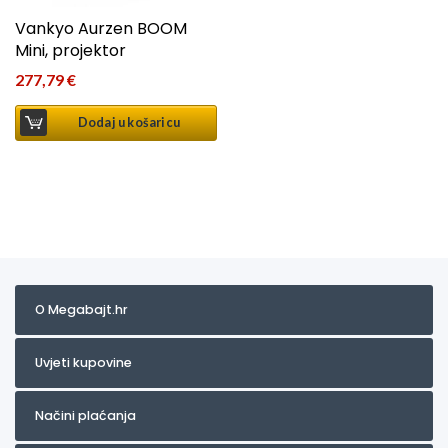
Vankyo Aurzen BOOM
Mini, projektor
277,79
€
Dodaj u košaricu
O Megabajt.hr
Uvjeti kupovine
Načini plaćanja