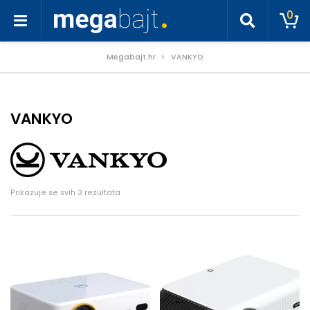
0
Megabajt.hr
VANKYO
VANKYO
Poredano po cijeni: od niske do visoke
Prikazuje se svih 3 rezultata