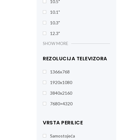
10.5"
10.1"
10.3"
12.3"
SHOW MORE
REZOLUCIJA TELEVIZORA
1366x768
1920x1080
3840x2160
7680×4320
VRSTA PERILICE
Samostojeća