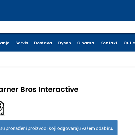
earch for:
ćanje
Servis
Dostava
Dyson
O nama
Kontakt
Outle
rner Bros Interactive
su pronađeni proizvodi koji odgovaraju vašem odabiru.