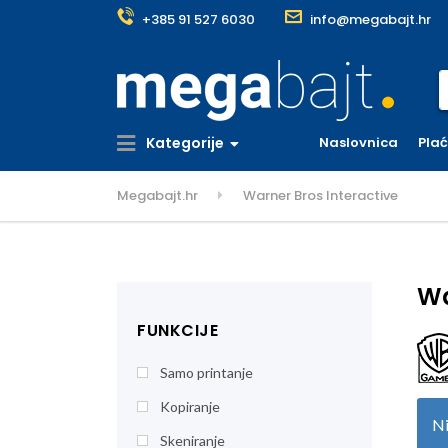
+385 91 527 6030
info@megabajt.hr
S
Kategorije
Naslovnica
Pla
Megabajt.hr
Warner Bros Interactive
Wa
FUNKCIJE
Samo printanje
Kopiranje
Ni
Skeniranje